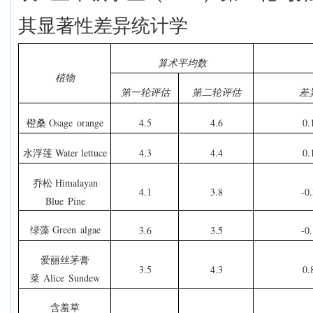
其显著性差异统计学
算术平均数
植物
第一轮评估
第二轮评估
差
Osage
orange
4.5
4.6
0.
橙桑
Water lettuce
4.3
4.4
0.
水浮莲
Himalayan
乔松
4.1
3.8
-0.
Blue
Pine
Green
algae
3.6
3.5
-0.
绿藻
爱丽丝茅膏
3.5
4.3
0.
Alice
Sundew
菜
含羞草