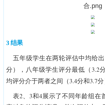
3 结果
五年级学生在
两轮
评估中均给出
3.2
分），八年级学生评分最低（
3.4
3.7
均评分介于两者之间（
分和
分
2
3
4
表
、
和
展示了不同年龄组在