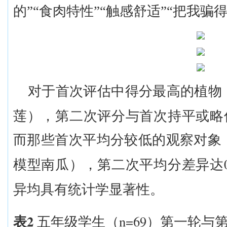
的
”“
食肉特性
”“
触感舒适
”“
把我骗
对于首次评估中得分最高的植物
莲），
第
二次评分与首次持平或略
而那些首次平均分较低的观察对象
模型南瓜
），
第
二次平均分差异达
异均具有统计学显著性。
2
n=69
表
五年级学生（
）第一
轮
与