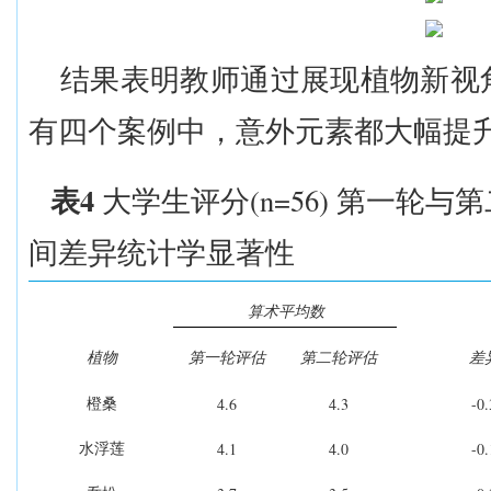
结果表明教师通过展现植物新视
有四个案例中，意外元素都大幅提
4
(n=56)
表
大学生评分
第一
轮
与第
间差异统计学显著性
算术平均数
植物
第一轮评估
第二轮评估
差
4.6
4.3
-0.
橙桑
4.1
4.0
-0.
水浮莲