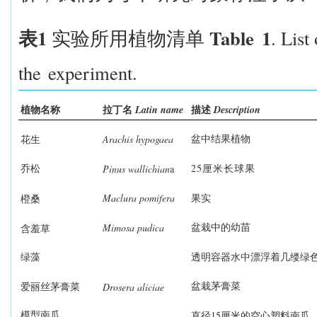
1
Table
1
. List
表
实验所用植物清单
the
experiment.
Latin name
Description
植物名称
拉丁名
描述
Arachis hypogaea
盆中结果植物
花生
25
Pinus wallichian
a
乔松
厘米长
球果
Maclura pomifera
果实
橙桑
Mimosa pudica
盆栽中的幼苗
含羞草
绿藻
透明容器水
中
漂浮着几缕
绿
Drosera aliciae
盆栽茅膏菜
爱丽丝茅膏菜
15
模型南瓜
直径
厘米的空心塑料南瓜