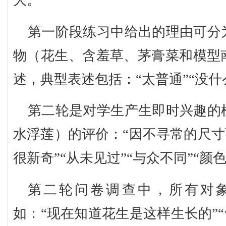
大。
第一阶段练习中给出的理由可分
物（花生、含羞草、茅膏菜和
模型
述，典型表述包括：
“
太普通
”“
没什
第二
轮
是对学生产生即时兴趣的
水浮莲）的评价：
“
因不寻常的尺寸
很新奇
”“
从未见过
”“
与众不同
”“
颜
第
二
轮
问卷调查中，所有对
如：
“
现在知道花生是这样生长的
”“