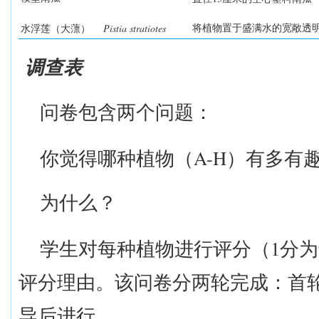
Pistia stratiotes
将植物置于盛满水的宽敞透
水浮莲
（
大薸
）
调查表
问卷包含两个问题：
A-H
你觉得
哪种植物
（
）
有多有
为什么？
1
学生对每
种植物
进行评分（
分为
评分理由。该问卷分两轮完成：首
导
后进行。