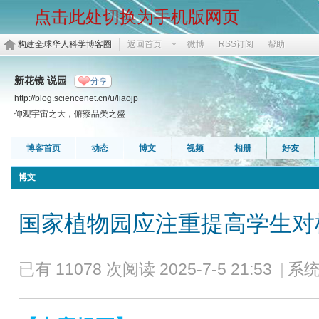
点击此处切换为手机版网页
构建全球华人科学博客圈
返回首页
微博
RSS订阅
帮助
新花镜 说园
分享
http://blog.sciencenet.cn/u/liaojp
仰观宇宙之大，俯察品类之盛
博客首页
动态
博文
视频
相册
好友
博文
国家植物园应注重提高学生
已有 11078 次阅读
2025-7-5 21:53
|
系统