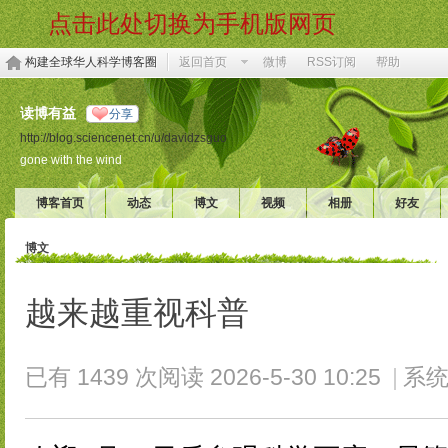
点击此处切换为手机版网页
构建全球华人科学博客圈
返回首页
微博
RSS订阅
帮助
读博有益
分享
http://blog.sciencenet.cn/u/davidzsguo
gone with the wind
博客首页
动态
博文
视频
相册
好友
博文
越来越重视科普
已有 1439 次阅读
2026-5-30 10:25
|
系统