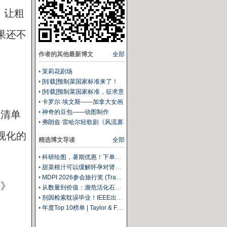
。让粗
果还不
作者的其他最新博文
全部
•
茉莉花剧场
•
[转载]预制菜国家标准来了！
FBIF视频号总结10大要点
•
[转载]预制菜国家标准，征求意
见稿发布
•
卡罗尔·埃文斯——加拿大女画
家
•
神奇的豆包——动图制作
按清单
•
弗朗兹·雷哈尔轻歌剧《风流寡
妇》
视化的
精选博文导读
全部
•
科研绘图，暑期优惠！下单立减500元
•
甜菜根汁可以缓解怀孕对肾脏的压力
•
MDPI 2026参会旅行奖 (Travel Award) 中国区获奖名单公布！
法》
•
从数量到价值：濒危活化石ELF 理论重塑濒危物种保护优先级
•
别因检索耽误毕业！IEEE出版+EI快检索，8-9月会议合集征稿中
•
年度Top 10榜单 | Taylor & Francis科学与技术领域中国作者最受欢迎的热门文章榜单出炉！