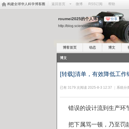
构建全球华人科学博客圈
返回首页
微博
RSS订阅
帮助
roumei2025的个人博客
分享
http://blog.sciencenet.cn/u/roumei2025
博客首页
动态
博文
博文
[转载]清单，有效降低工作
已有 3179 次阅读
2025-8-3 12:37
|
系统分类
错误的设计流到生产环
把下属骂一顿，乃至罚