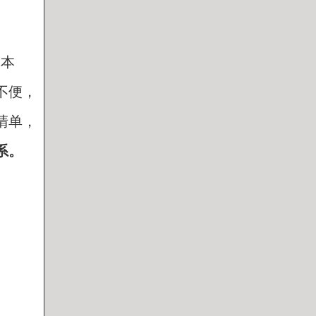
一本
不便，
清单，
系。