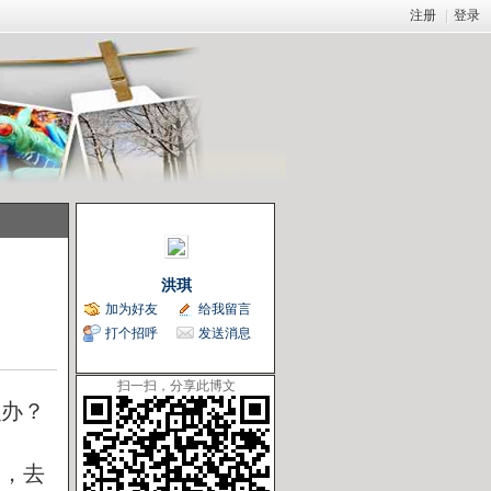
注册
|
登录
洪琪
加为好友
给我留言
打个招呼
发送消息
扫一扫，分享此博文
么办？
导，去