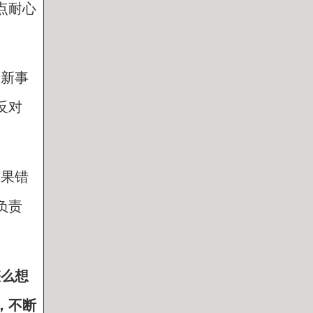
点耐心
受新事
反对
结果错
负责
怎么想
，不断