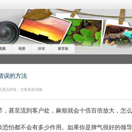
视频
相册
好友
留言板
错误的方法
:
观点评述
|
文章来源:转载
节，甚至流到客户处，麻烦就会十倍百倍放大，怎
款恐怕都不会有多少作用。如果你是脾气很好的领