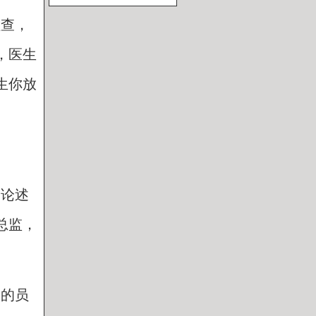
检查，
，医生
生你放
细论述
总监，
大的员