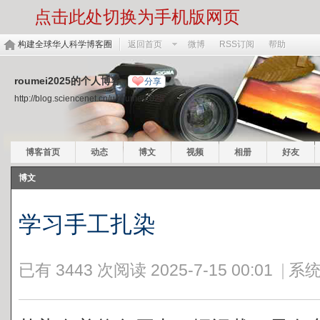
点击此处切换为手机版网页
构建全球华人科学博客圈
返回首页
微博
RSS订阅
帮助
roumei2025的个人博客
分享
http://blog.sciencenet.cn/u/roumei2025
博客首页
动态
博文
视频
相册
好友
博文
学习手工扎染
已有 3443 次阅读
2025-7-15 00:01
|
系统