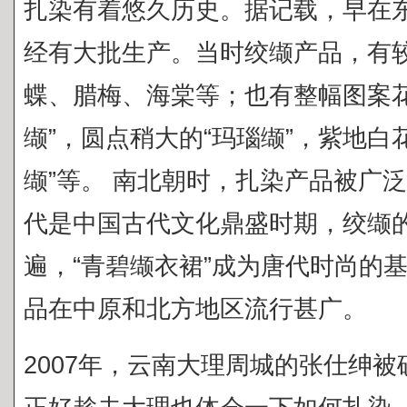
扎染有着悠久历史。据记载，早在
经有大批生产。当时绞缬产品，有
蝶、腊梅、海棠等；也有整幅图案花
缬”，圆点稍大的“玛瑙缬”，紫地白
缬”等。
南北朝时，扎染产品被广泛
代是中国古代文化鼎盛时期，绞缬
遍，“青碧缬衣裙”成为唐代时尚的
品在中原和北方地区流行甚广。
2007年，云南大理周城的张仕绅