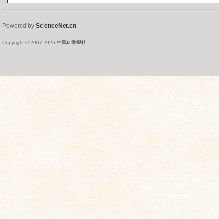
Powered by
ScienceNet.cn
Copyright © 2007-
2026
中国科学报社