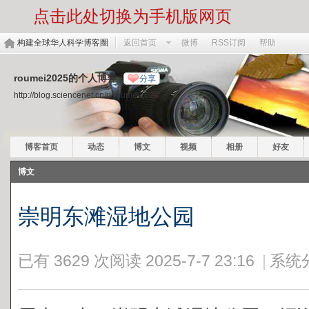
点击此处切换为手机版网页
构建全球华人科学博客圈
返回首页
微博
RSS订阅
帮助
roumei2025的个人博客
分享
http://blog.sciencenet.cn/u/roumei2025
博客首页
动态
博文
视频
相册
好友
博文
崇明东滩湿地公园
已有 3629 次阅读
2025-7-7 23:16
|
系统