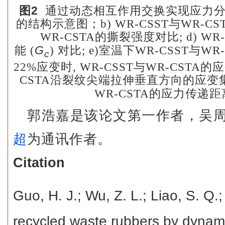
2
图
通过动态相互作用交换实现应力
的结构示意图；
b)
WR-CSST
与
WR-CS
WR-CSTA
的撕裂强度对比
; d)
WR-
G
能
(
)
对比
; e)
室温下
WR-CSST
与
WR-
c
22%
应变时
, WR-CSST
与
WR-CSTA
的应
CSTA
沿裂纹尖端拉伸垂直方向的应变
WR-CSTA
的应力传递距
郭浩嘉是该论文第一作者，吴
超
为通讯作者。
Citation
Guo, H. J.; Wu, Z. L.; Liao, S. Q
recycled waste rubbers by dynamic