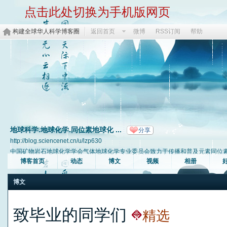
点击此处切换为手机版网页
构建全球华人科学博客圈
返回首页
微博
RSS订阅
帮助
地球科学.地球化学.同位素地球化 ...
分享
http://blog.sciencenet.cn/u/lzp630
中国矿物岩石地球化学学会气体地球化学专业委员会致力于传播和普及元素同位素地
博客首页
动态
博文
视频
相册
博文
致毕业的同学们
精选