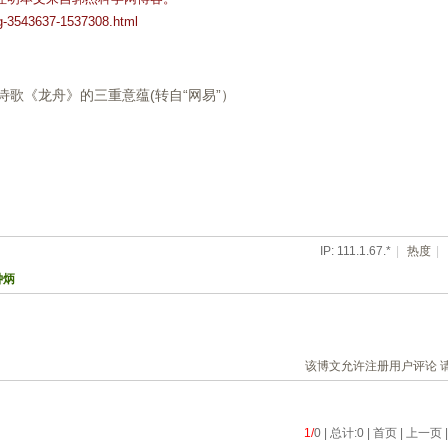
og-3543637-1537308.html
杰诗歌《龙舟》的三重意蕴(转自“网易”）
IP: 111.1.67.*
|
热度
|
钟炳
该博文允许注册用户评论 
1/
0 | 总计:0 | 首页 | 上一页 