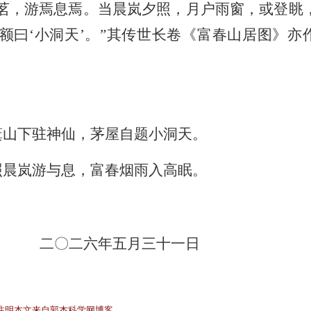
茗，游焉息焉。当晨岚夕照，月户雨窗，或登眺
曰‘小洞天’。”
其传世长卷《富春山居图》亦
箕山下驻神仙，茅屋自题小洞天。
照晨岚游与息，富春烟雨入高眠。
二
〇
二六年五月三十一日
注明本文来自郭杰科学网博客。