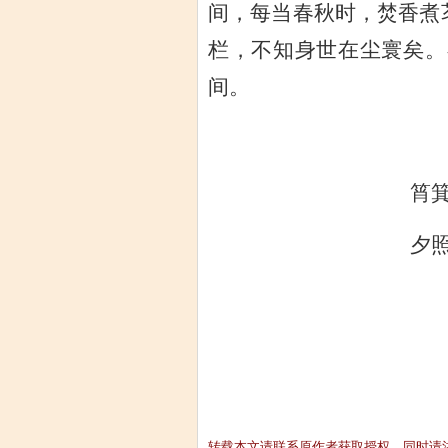
间，每当春秋时，焚香煮
栏，不知身世在尘寰矣。额
间。
筲
夕
转载本文请联系原作者获取授权，同时请