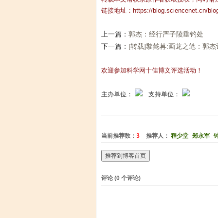
链接地址：
https://blog.sciencenet.cn/bl
上一篇：
郭杰：经行严子陵垂钓处
下一篇：
[转载]黎懿苒:画龙之笔：郭
欢迎参加科学网十佳博文评选活动！
主办单位：
支持单位：
当前推荐数：
3
推荐人：
程少堂
郑永军
推荐到博客首页
评论 (
0
个评论)