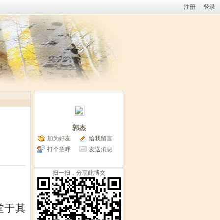
注册
|
登录
郭杰
加为好友
给我留言
打个招呼
发送消息
扫一扫，分享此博文
堂于其