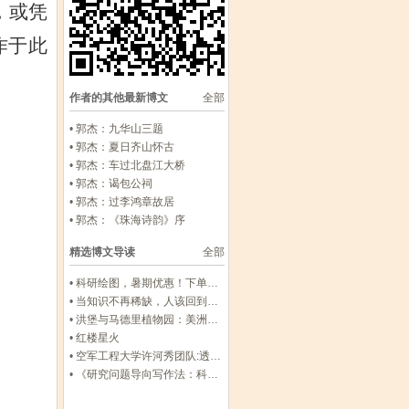
，或凭
作于此
作者的其他最新博文
全部
•
郭杰：九华山三题
•
郭杰：夏日齐山怀古
•
郭杰：车过北盘江大桥
•
郭杰：谒包公祠
•
郭杰：过李鸿章故居
•
郭杰：《珠海诗韵》序
精选博文导读
全部
•
科研绘图，暑期优惠！下单立减500元
•
当知识不再稀缺，人该回到哪里？——准大学生的暑假，请留白
•
洪堡与马德里植物园：美洲生物地理学诞生的西班牙根基
•
红楼星火
•
空军工程大学许河秀团队:透明混沌编码超表面，解锁雷达-红外兼容隐身多尺度设计
•
《研究问题导向写作法：科研萌新首篇SCI/SSCI通关笔记》前言