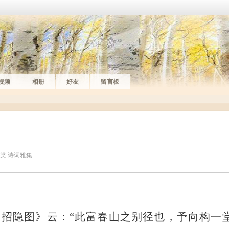
视频
相册
好友
留言板
类:
诗词雅集
山招隐图》云：
“此富春山之别径也，予向构一