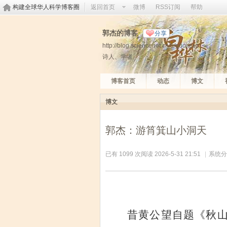
构建全球华人科学博客圈
返回首页
微博
RSS订阅
帮助
郭杰的博客
分享
http://blog.sciencenet.cn/u/guojiesz
诗人、学者
博客首页
动态
博文
博文
郭杰：游筲箕山小洞天
已有 1099 次阅读
2026-5-31 21:51
|
系统分
昔黄公望自题《秋