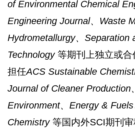
of Environmental Chemical E
Engineering Journal、Waste
Hydrometallurgy、Separation a
Technology
等期刊上独立或合
担任
ACS Sustainable Chemist
Journal of Cleaner Production
Environment、Energy & Fuels
Chemistry
等国内外SCI期刊