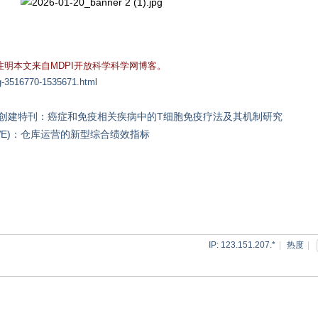
明本文来自MDPI开放科学科学网博客。
og-3516770-1535671.html
丹博士创建特刊：癌症和免疫相关疾病中的T细胞免疫疗法及其机制研究
 (OWE)：仓库运营的新型综合绩效指标
IP: 123.151.207.*
|
热度
|