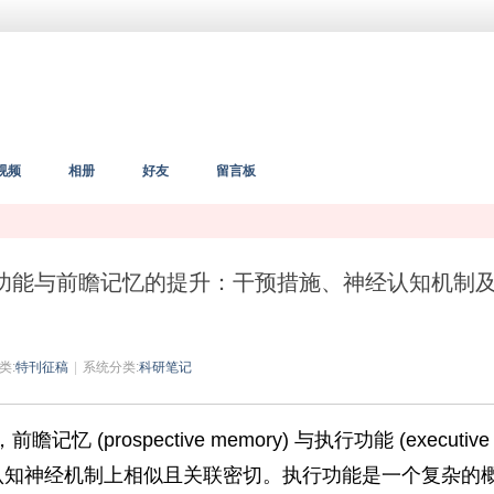
视频
相册
好友
留言板
nces “执行功能与前瞻记忆的提升：干预措施、神经认知机制
类:
特刊征稿
|
系统分类:
科研笔记
(prospective memory) 与执行功能 (executive
展，以及认知神经机制上相似且关联密切。执行功能是一个复杂的