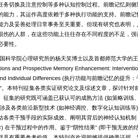
任务切换及注意控制等多种认知控制过程。前瞻记忆则侧
的能力，其运作高度依赖于多种执行功能的支持。前瞻记
能力及妥善处理日常事务至关重要。但现有研究也表明，
损伤的人群，在这些功能上往往存在不同程度的不足，强
必要性。
国科学院心理研究所的杨天笑博士以及首都师范大学的
 and Prospective Memory Enhancement: Interventio
sms and Individual Differences (执行功能与前瞻记忆的提
)”。本特刊征集各类实证研究论文及综述文章，探讨针对
。征集的研究既可涵盖已获认可的成熟方法 (如策略训练
涉及各类前沿新型技术 (如神经调控、数字化认知训练等
估各类干预手段的实际成效、阐明其背后的神经认知机制
) 在干预过程中的作用。鉴于“阴性结果” (即干预无效的结
样具有重要参考价值，本特刊亦欢迎能够提供确凿证据、