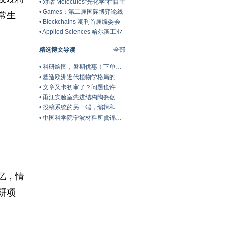
行奖火热申请中！| MDPI Award
•
对话 Molecules“光化学”栏目主
编——大连理工大学赵建章教授
•
Games：第二届国际博弈论线
常生
| MDPI 人物专访
上会议 (IOCGA2027) 开放征稿
•
Blockchains 期刊首届编委会
中 | MDPI 会议信息
圆满落幕 | MDPI 会议回顾
•
Applied Sciences 哈尔滨工业
大学宋延宇博士主持特刊“异种
精选博文导读
全部
材料的焊接与连接：微观组织、
性能及应用”
•
科研绘图，暑期优惠！下单立减500元
•
塑造欧洲近代植物学格局的马德里皇家植物园里程碑式园长
•
文章又卡初审了？问题也许在Cover Letter上，这份写作指南+模板拿好！
•
甬江实验室先进结构陶瓷创新中心团队综述：室温塑性陶瓷的兴起与研究进展
•
投稿系统的另一端，编辑和审稿人到底在做什么？丨Wiley暑期线上学习营
•
中国科学院宁波材料所虞锦洪: 界面工程实现兼具超高热导率和透波性能的柔性复合薄膜
忆，情
研项