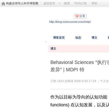
构建全球华人科学博客圈
返回首页
微博
RSS订阅
帮助
MDPI开放科学
分享
http://blog.sciencenet.cn/u/mdpi
https://www.mdpi.com/
博客首页
动态
博文
博文
Behavioral Scie
差异” | MDPI 特
已有 1323 次阅读
2026-5-20 17:19
|
个人分
作为以目标为导向的认知功能，前瞻记忆 
functions) 在认知发