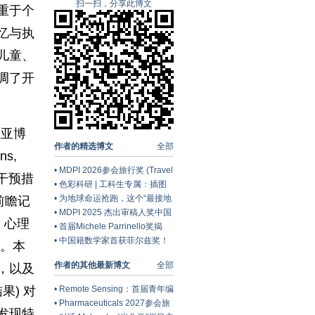
扫一扫，分享此博文
重于个
忆与执
儿童、
调了开
王亚博
作者的精选博文
全部
ns,
•
MDPI 2026参会旅行奖 (Travel
升：干预措
Award) 中国区获奖名单公布！
•
色彩科研 | 工科生专属：插图
配色灵感库
•
为地球命运抢跑，这个“最接地
前瞻记
气”的学科交出怎样的预印本答
•
MDPI 2025 杰出审稿人奖中国
、心理
卷？ | 学科脉动（十五）
区获奖名单公布
•
首届Michele Parrinello奖揭
晓：Ursula Röthlisberger教授
•
中国籍数学家首获菲尔兹奖！
)。本
获奖
王虹、邓煜摘桂背后，中国数学
作者的其他最新博文
全部
如何加速走向世界？
，以及
•
Remote Sensing：首届青年编
果) 对
委会名单公布
•
Pharmaceuticals 2027参会旅
发现特