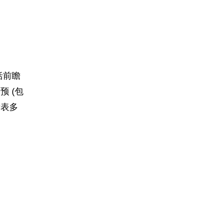
括前瞻
 (包
发表多