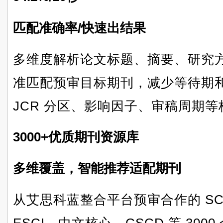
匹配准确率/快速出结果
多维度解析论文标题、摘要、研究
准匹配预审目标期刊，减少等待期
JCR 分区、影响因子、审稿周期
3000+优质期刊资源库
多维覆盖，智能推荐适配期刊
从艾思科蓝整合平台预审合作的 SCI、
ESCI、中文核心、CSCD 等 30