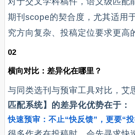
对于交叉学科稿件，语义级匹配
期刊scope的契合度，尤其适
究方向复杂、投稿定位要求更高
02
横向对比：差异化在哪里？
与同类选刊与预审工具对比，艾
匹配系统】的差异化优势在于：
快速预审：不止“快反馈”，更要“投
很多作者在投稿时，会先寻求快