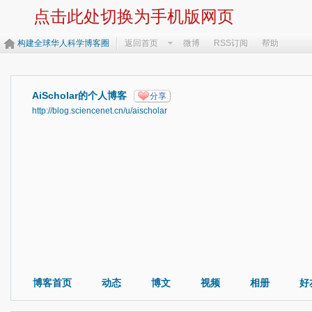
点击此处切换为手机版网页
构建全球华人科学博客圈
返回首页
微博
RSS订阅
帮助
AiScholar的个人博客
分享
http://blog.sciencenet.cn/u/aischolar
博客首页
动态
博文
视频
相册
好