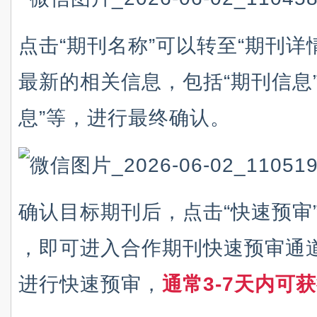
点击“期刊名称”可以转至“期刊详
最新的相关信息，包括“期刊信息”
息”等，进行最终确认。
确认目标期刊后，点击“快速预审
，即可进入合作期刊快速预审通
进行快速预审，
通常3-7天内可