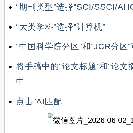
“期刊类型”选择“SCI/SSCI/AHC
“大类学科”选择“计算机”
“中国科学院分区”和“JCR分区
将手稿中的“论文标题”和“论文
中
点击“AI匹配”