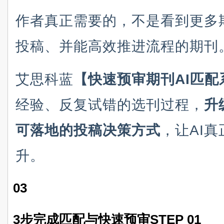
作者真正需要的，不是看到更多
投稿、并能高效推进流程的期刊
艾思科蓝
【快速预审期刊AI匹配
经验、反复试错的选刊过程，
升
可落地的投稿决策方式
，让AI
升。
03
3步完成匹配与快速预审
STEP 01