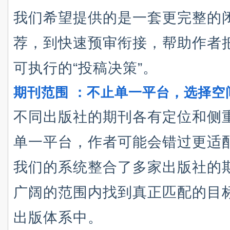
我们希望提供的是一套更完整的闭
荐，到快速预审衔接，帮助作者把
可执行的“投稿决策”。
期刊范围 ：不止单一平台，选择空
不同出版社的期刊各有定位和侧
单一平台，作者可能会错过更适
我们的系统整合了多家出版社的
广阔的范围内找到真正匹配的目
出版体系中。