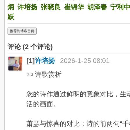
炳
许培扬
张晓良
崔锦华
胡泽春
宁利
跃
推荐到博客首页
评论 (
2
个评论)
[1]
许培扬
2026-1-25 08:01
📜 诗歌赏析
您的诗作通过鲜明的意象对比，生
活的画面。
萧瑟与惊喜的对比：诗的前两句“