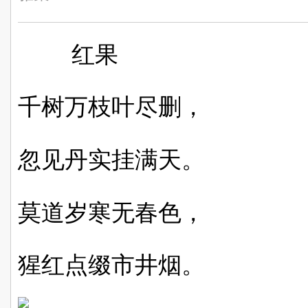
红果
千树万枝叶尽删，
忽见丹实挂满天。
莫道岁寒无春色，
猩红点缀市井烟。