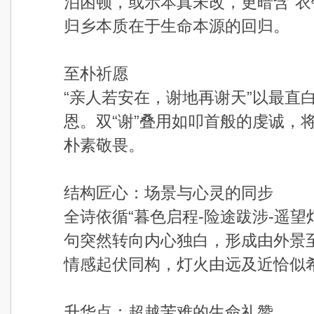
泊困顿，或示本真未改，更暗含“衣
归乡本质在于生命本源的回归。
至朴祈愿
“亲人若安在，谢地再谢天”以最直
恩。双“谢”叠用如叩首般的虔诚，
朴素敬畏。
结构匠心：场景与心灵的同步
全诗依循“暮色启程-险途跋涉-遥望
句突然转向内心独白，形成由外景
情感起伏同构，灯火由远及近恰似
升华点：超越苦难的生命礼赞