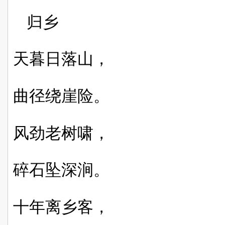
归乡
天暮日落山，
曲径绕崖险。
风劲老树啸，
碎石坠深涧。
十年离乡客，