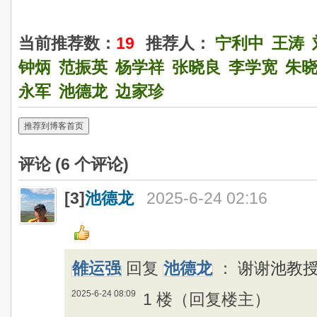
当前推荐数：
19
推荐人：
宁利中
王涛
钟炳
范振英
杨学祥
张晓良
李学宽
朱
永军
池德龙
边家珍
推荐到博客首页
评论 (
6
个评论)
[3]
池德龙
2025-6-24 02:16
雒运强
回复
池德龙
：
谢谢池教
2025-6-24 08:09
1 楼（回复楼主）