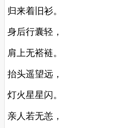
归来着旧衫。
身后行囊轻，
肩上无褡裢。
抬头遥望远，
灯火星星闪。
亲人若无恙，