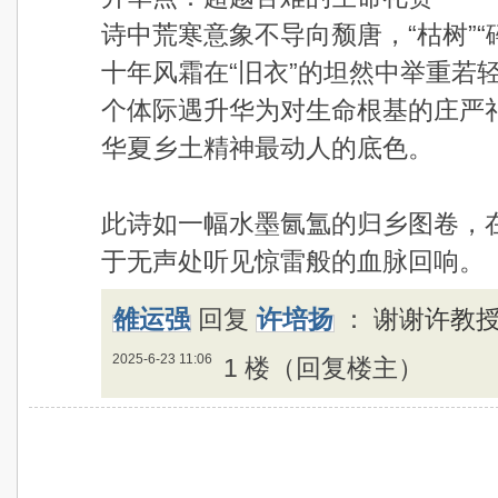
诗中荒寒意象不导向颓唐，“枯树”
十年风霜在“旧衣”的坦然中举重若
个体际遇升华为对生命根基的庄严
华夏乡土精神最动人的底色。
此诗如一幅水墨氤氲的归乡图卷，
于无声处听见惊雷般的血脉回响。
雒运强
回复
许培扬
：
谢谢许教
2025-6-23 11:06
1 楼（回复楼主）