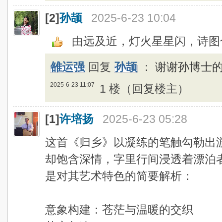
[2]
孙颉
2025-6-23 10:04
由远及近，灯火星星闪，诗图
雒运强
回复
孙颉
：
谢谢孙博士
2025-6-23 11:07
1 楼（回复楼主）
[1]
许培扬
2025-6-23 05:28
这首《归乡》以凝练的笔触勾勒出
却饱含深情，字里行间浸透着漂泊
是对其艺术特色的简要解析：
意象构建：苍茫与温暖的交织