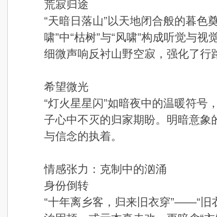
荒寂归途
“天暗日落山”以天地闭合般的暮色
啸”中“枯树”与“风啸”构成听觉与视
细微声响反衬山野空寂，强化了行
希望微光
“灯火星星闪”如暗夜中的温暖符号
子心中不灭的归家期盼。明暗意象
与信念的执着。
情感张力：克制中的汹涌
身份倒转
“十年离乡客，归来旧衣穿”——“