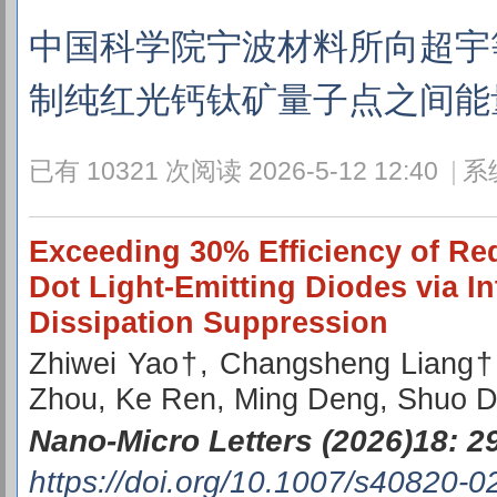
中国科学院宁波材料所向超宇等
制纯红光钙钛矿量子点之间
已有 10321 次阅读
2026-5-12 12:40
|
系
Exceeding 30% Efficiency of R
Dot Light-Emitting Diodes via In
Dissipation Suppression
Zhiwei Yao†, Changsheng Liang†
Zhou, Ke Ren, Ming Deng, Shuo D
Nano-Micro Letters (2026)18: 2
https://doi.org/10.1007/s40820-