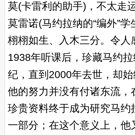
(
)
莫
卡雷利的助手
，不太走
(
“
”
莫雷诺
马约拉纳的
编外
学
栩栩如生、入木三分。令人
1938
年听课后，珍藏马约拉
2000
纪，直到
年去世，却始
他的努力并没有付诸东流，
珍贵资料终于成为研究马约
一部分；在这个意义上，他