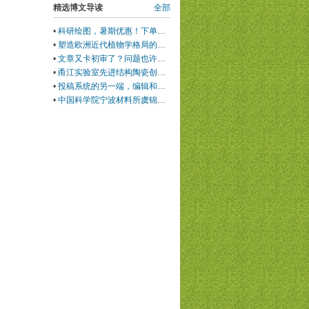
精选博文导读
全部
•
科研绘图，暑期优惠！下单立减500元
•
塑造欧洲近代植物学格局的马德里皇家植物园里程碑式园长
•
文章又卡初审了？问题也许在Cover Letter上，这份写作指南+模板拿好！
•
甬江实验室先进结构陶瓷创新中心团队综述：室温塑性陶瓷的兴起与研究进展
•
投稿系统的另一端，编辑和审稿人到底在做什么？丨Wiley暑期线上学习营
•
中国科学院宁波材料所虞锦洪: 界面工程实现兼具超高热导率和透波性能的柔性复合薄膜