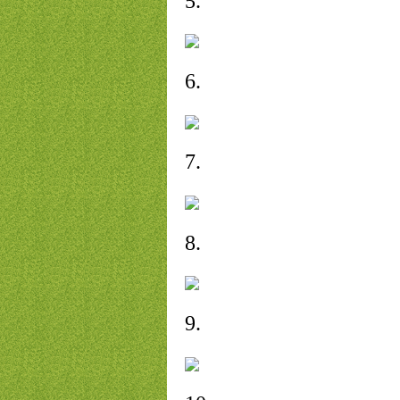
5.
6.
7.
8.
9.