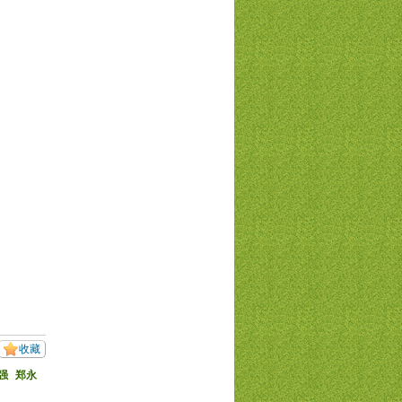
收藏
强
郑永