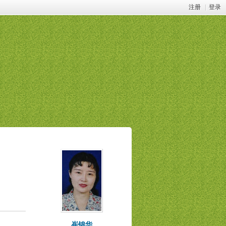
注册
|
登录
崔锦华