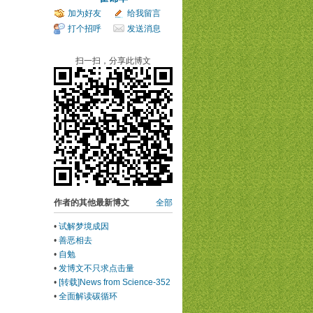
加为好友
给我留言
打个招呼
发送消息
扫一扫，分享此博文
作者的其他最新博文
全部
•
试解梦境成因
•
善恶相去
•
自勉
•
发博文不只求点击量
•
[转载]News from Science-352
•
全面解读碳循环