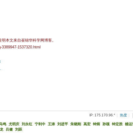
注明本文来自崔锦华科学网博客。
og-3389947-1537320.html
3
4
IP: 175.170.96.*
|
热度
|
马鸣
尤明庆
刘永红
宁利中
王涛
刘进平
朱晓刚
高宏
钟炳
孙颉
钟定胜
雒运
龙
吕健
刘跃