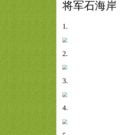
将军石海岸
1.
2.
3.
4.