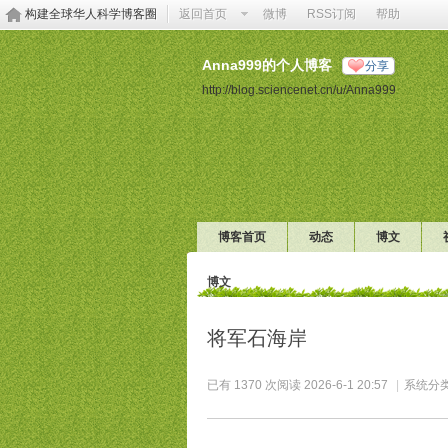
构建全球华人科学博客圈
返回首页
微博
RSS订阅
帮助
Anna999的个人博客
分享
http://blog.sciencenet.cn/u/Anna999
博客首页
动态
博文
博文
将军石海岸
已有 1370 次阅读
2026-6-1 20:57
|
系统分类