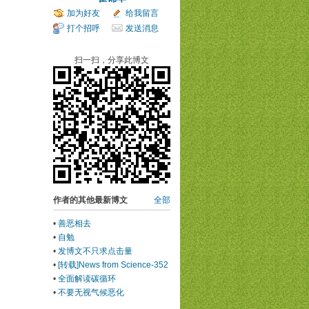
加为好友
给我留言
打个招呼
发送消息
扫一扫，分享此博文
作者的其他最新博文
全部
•
善恶相去
•
自勉
•
发博文不只求点击量
•
[转载]News from Science-352
•
全面解读碳循环
•
不要无视气候恶化