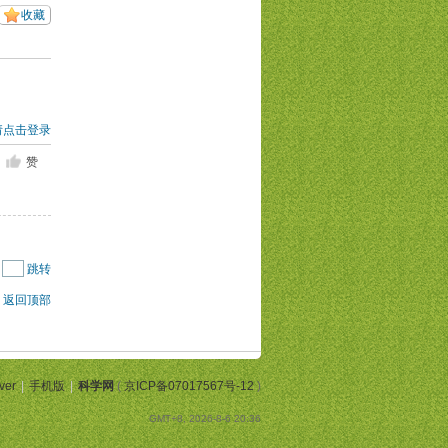
收藏
请点击登录
赞
|
跳转
返回顶部
ver
|
手机版
|
科学网
(
京ICP备07017567号-12
)
GMT+8, 2026-8-6 20:36