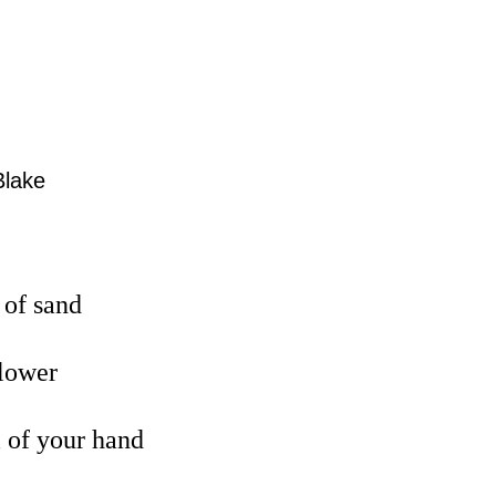
Blake
 of sand
flower
m of your hand