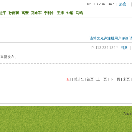
IP: 113.234.134.*
|
热度
|
进平
孙南屏
高宏
郑永军
宁利中
王涛
钟炳
马鸣
该博文允许注册用户评论 
IP: 113.234.134.*
回复
|
次为重新发布。
1/
1 | 总计:1 | 首页 | 上一页 | 下一页 | 末页 
Archi