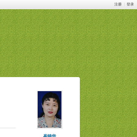
注册
|
登录
崔锦华