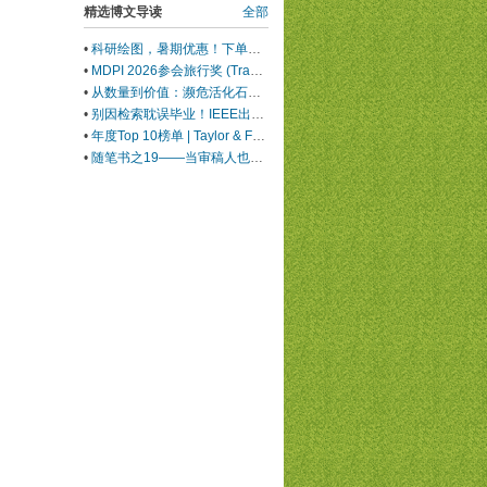
精选博文导读
全部
•
科研绘图，暑期优惠！下单立减500元
•
MDPI 2026参会旅行奖 (Travel Award) 中国区获奖名单公布！
•
从数量到价值：濒危活化石ELF 理论重塑濒危物种保护优先级
•
别因检索耽误毕业！IEEE出版+EI快检索，8-9月会议合集征稿中
•
年度Top 10榜单 | Taylor & Francis科学与技术领域中国作者最受欢迎的热门文章榜单出炉！
•
随笔书之19——当审稿人也开始使用AI，同行评议还是“同行”评议吗？