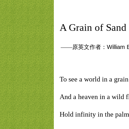
A Grain of Sand
——原英文作者：
William 
To see a world in a grain
And a heaven in a wild 
Hold infinity in the pal