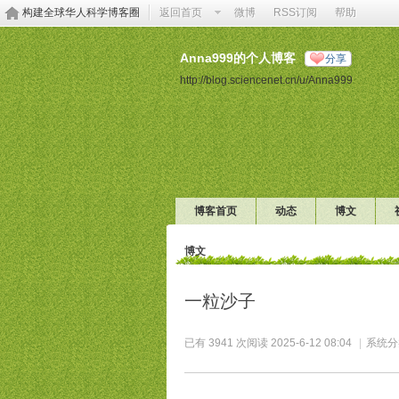
构建全球华人科学博客圈
返回首页
微博
RSS订阅
帮助
Anna999的个人博客
分享
http://blog.sciencenet.cn/u/Anna999
博客首页
动态
博文
博文
一粒沙子
已有 3941 次阅读
2025-6-12 08:04
|
系统分