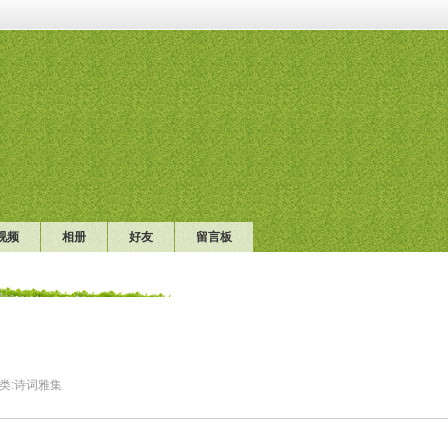
视频
相册
好友
留言板
类:
诗词雅集