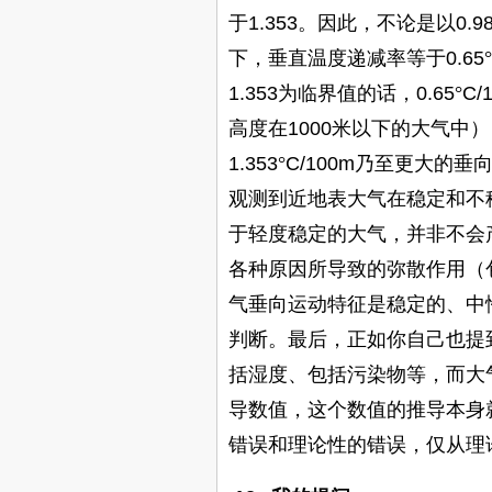
于
1.353
。因此，不论是以
0.9
下，垂直温度递减率等于
0.65
°
1.353
为临界值的话，
0.65
°
C/
高度在
1000
米以下的大气中）
1.353
°
C/100m
乃至更大的垂
观测到近地表大气在稳定和不
于轻度稳定的大气，并非不会
各种原因所导致的弥散作用（
气垂向运动特征是稳定的、中
判断。最后，正如你自己也提
括湿度、包括污染物等，而大
导数值，这个数值的推导本身
错误和理论性的错误，仅从理