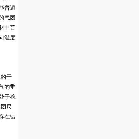
能普遍
的气团
材中普
向温度
气的干
气的垂
处于稳
气团尺
存在错