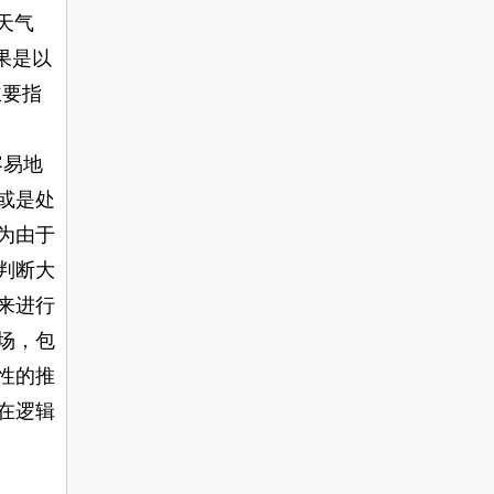
天气
果是以
主要指
容易地
或是处
为由于
判断大
来进行
场，包
性的推
在逻辑