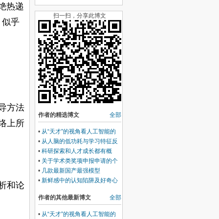
绝热递
扫一扫，分享此博文
，似乎
导方法
作者的精选博文
全部
络上所
•
从“天才”的视角看人工智能的
发展方向、前景及其社会影响
•
从人脑的低功耗与学习特征反
观人工智能能耗巨大的两个可能
•
科研探索和人才成长都有概
根源
率，但人才评聘不应该靠概率
•
关于学术类奖项申报申请的个
人声明-兼论科研奖项申请制的
•
几款最新国产最强模型
优缺点
Deepseek、GLM等均承认我的
•
新鲜感中的认知陷阱及好奇心
析和论
有关大气稳定度推导的修正是正
的类型与层次
确的
作者的其他最新博文
全部
•
从“天才”的视角看人工智能的