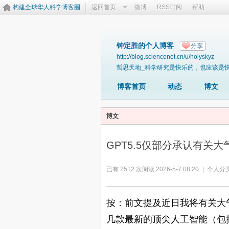
构建全球华人科学博客圈
返回首页
微博
RSS订阅
帮助
钟定胜的个人博客
分享
http://blog.sciencenet.cn/u/holyskyz
哲思天地_科学研究是快乐的，也应该是
博客首页
动态
博文
博文
GPT5.5仅部分承认有关
已有 2512 次阅读
2026-5-7 08:20
|
个人分类
按：前文提及近日我将有关大
几款最新的顶尖人工智能（包