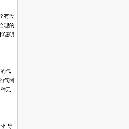
？有没
合理的
和证明
右的气
的气团
一种无
个推导