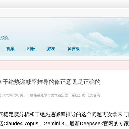
快乐的。
视频
相册
好友
留言板
大气干绝热递减率推导的修正意见是正确的
:
大气物理相关：干绝热递减率与大气稳定度
|
系统分类:
论文交流
气稳定度分析和干绝热递减率推导的这个问题再次拿来与
括
Claude4.7opus
，
Gemini 3
，最新
Deepseek
官网的专家