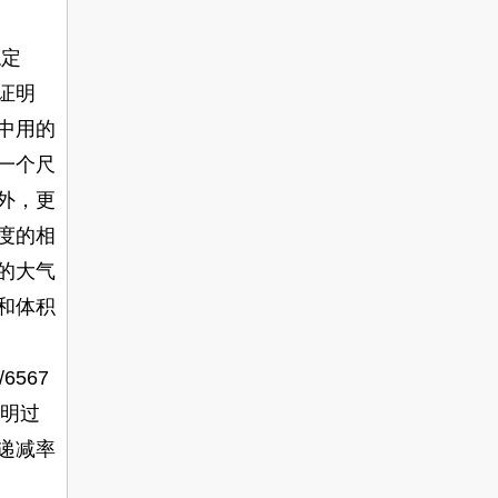
稳定
证明
中用的
一个尺
外，更
度的相
的大气
和体积
s/6567
明过
递减率