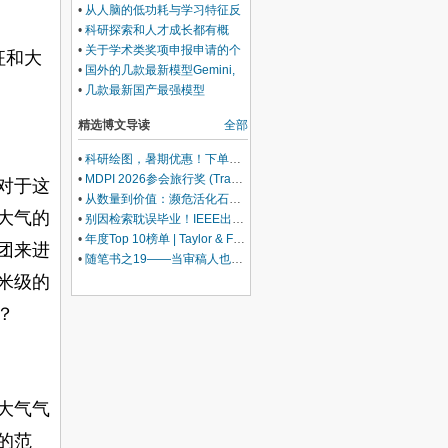
发展方向、前景及其社会影响
•
从人脑的低功耗与学习特征反
观人工智能能耗巨大的两个可能
•
科研探索和人才成长都有概
根源
率，但人才评聘不应该靠概率
•
关于学术类奖项申报申请的个
征和大
人声明-兼论科研奖项申请制的
•
国外的几款最新模型Gemini,
优缺点
Claude等也均承认我的有关大
•
几款最新国产最强模型
气稳定度推导的修正是正确的
Deepseek、GLM等均承认我的
精选博文导读
全部
有关大气稳定度推导的修正是正
确的
•
科研绘图，暑期优惠！下单立减500元
•
MDPI 2026参会旅行奖 (Travel Award) 中国区获奖名单公布！
对于这
•
从数量到价值：濒危活化石ELF 理论重塑濒危物种保护优先级
大气的
•
别因检索耽误毕业！IEEE出版+EI快检索，8-9月会议合集征稿中
•
年度Top 10榜单 | Taylor & Francis科学与技术领域中国作者最受欢迎的热门文章榜单出炉！
团来进
•
随笔书之19——当审稿人也开始使用AI，同行评议还是“同行”评议吗？
米级的
？
大气气
的范