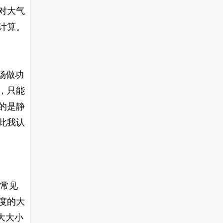
对大气
计算。
场做功
，只能
的是静
此我认
常见
度的大
大大小