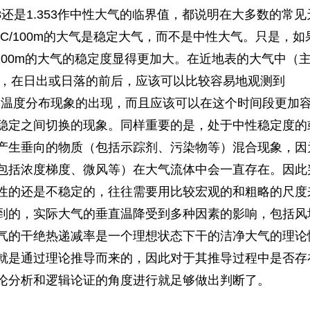
8
还是
1.353
作中性大气的临界值，都说明在大多数的常见
C/100m
的大气是稳定大气，而不是中性大气。只是，如
100m
的大气的稳定度显得更加大。在近地表的大气中（
，在日出或日落的前后，应该可以比较容易地观测到
向温度分布现象的出现，而且应该可以在这个时间段更加
稳定之间切换的现象。同样重要的是，处于中性稳定度的
产生垂向的物质（包括示踪剂、污染物等）混合现象，因
包括浓度梯度、微风等）在大气流体中会一直存在。因此
性的还是不稳定的，往往需要用比较宏观的和粗略的尺度
到的，实际大气的垂直温降受到多种因素的影响，包括风
气的干绝热递减率是一个理想状态下干的洁净大气的理论
就是通过理论推导而来的，因此对于其推导过程中是否存
论分析和逻辑论证的角度进行就足够做出判断了。