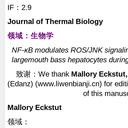
IF：2.9
Journal
of
Thermal
Biology
领域：生物学
NF-κB
modulates
ROS/JNK
signali
largemouth
bass
hepatocytes
durin
致谢：We
thank
Mallory
Eckstut,
(Edanz)
(www.liwenbianji.cn)
for
edit
of
this
manusc
Mallory
Eckstut
领域：