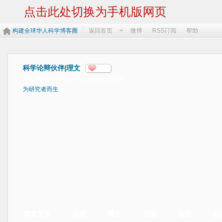
点击此处切换为手机版网页
构建全球华人科学博客圈
返回首页
微博
RSS订阅
帮助
科学论辩伙伴|理文
分享
http://blog.sciencenet.cn/u/liwenbianji
为研究者而生
博客首页
动态
博文
视频
相册
好