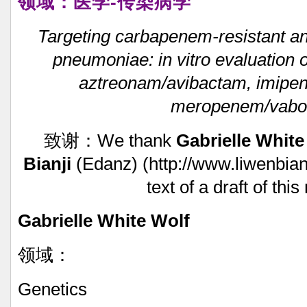
领域：医学-传染病学
Targeting
carbapenem-resistant
a
pneumoniae:
in
vitro
evaluation
o
aztreonam/avibactam,
imipen
meropenem/vabo
致谢：We
thank
Gabrielle
White
Bianji
(Edanz)
(http://www.liwenbian
text
of
a
draft
of
this
Gabrielle
White
Wolf
领域：
Genetics