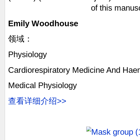
of
this
manusc
Emily
Woodhouse
领域：
Physiology
Cardiorespiratory
Medicine
And
Haem
Medical
Physiology
查看详细介绍>>