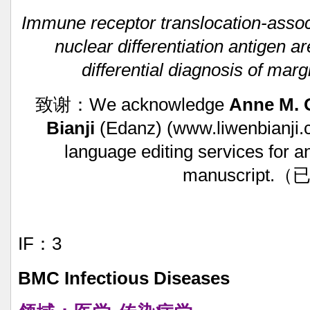
Immune
receptor
translocation-asso
nuclear
differentiation
antigen
ar
differential
diagnosis
of
margi
致谢：We
acknowledge
Anne
M.
O
Bianji
(Edanz)
(www.liwenbianji.
language
editing
services
for
a
manuscript.
IF：3
BMC
Infectious
Diseases