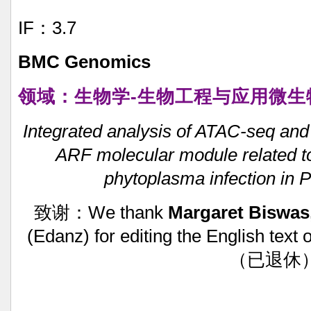
IF：3.7
BMC
Genomics
领域：生物学-生物工程与应用微生
Integrated
analysis
of
ATAC-seq
and
ARF
molecular
module
related
t
phytoplasma
infection
in
P
致谢：We
thank
Margaret
Biswas
(Edanz)
for
editing
the
English
text
o
（已退休