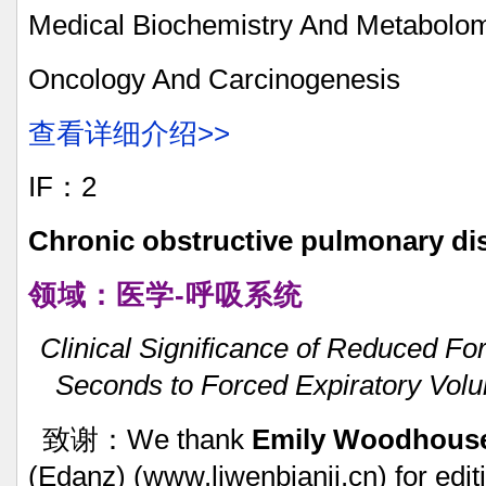
Medical
Biochemistry
And
Metabolom
Oncology
And
Carcinogenesis
查看详细介绍>>
​
IF：2
Chronic
obstructive
pulmonary
di
领域：医学-呼吸系统
Clinical
Significance
of
Reduced
For
Seconds
to
Forced
Expiratory
Vol
致谢：We
thank
Emily
Woodhouse
(Edanz)
(www.liwenbianji.cn)
for
edit