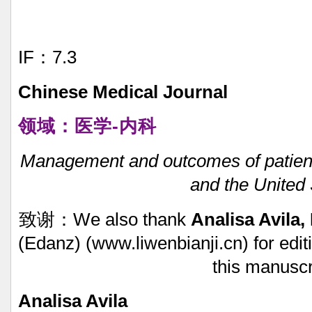
IF：7.3
Chinese
Medical
Journal
领域：医学-内科
Management
and
outcomes
of
patien
and
the
United
致谢：We
also
thank
Analisa
Avila,
(Edanz)
(www.liwenbianji.cn)
for
edit
this
manuscri
Analisa
Avila