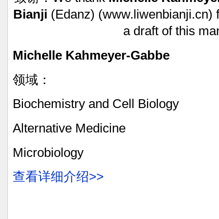
Bianji
(Edanz)
(www.liwenbianji.cn)
f
a
draft
of
this
man
Michelle
Kahmeyer-Gabbe
领域：
Biochemistry
and
Cell
Biology
Alternative
Medicine
Microbiology
查看详细介绍>>