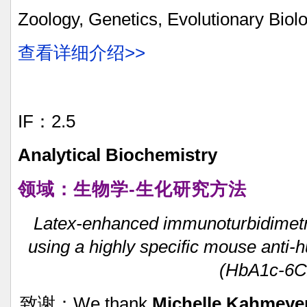
Zoology,
Genetics, Evolutionary
Biol
查看详细介绍>>
IF：2.5
Analytical
Biochemistry
领域：生物学-生化研究方法
Latex-enhanced
immunoturbidimetr
using
a
highly
specific
mouse
anti-
(HbA1c-6C
致谢：We
thank
Michelle
Kahmeyer