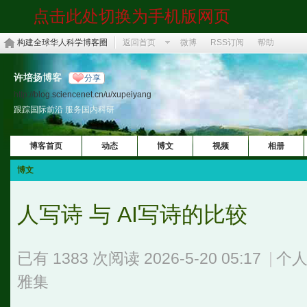
点击此处切换为手机版网页
构建全球华人科学博客圈
返回首页
微博
RSS订阅
帮助
许培扬博客
分享
http://blog.sciencenet.cn/u/xupeiyang
跟踪国际前沿 服务国内科研
博客首页
动态
博文
视频
相册
博文
人写诗 与 AI写诗的比较
已有 1383 次阅读
2026-5-20 05:17
|
个人
雅集