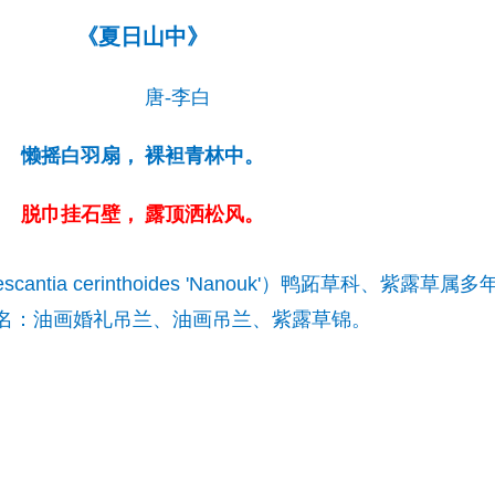
《夏日山中》
唐-李白
懒摇白羽扇，
裸袒青林中。
脱巾挂石壁，
露顶洒松风。
descantia cerinthoides 'Nanouk'）鸭跖草科、紫露草属
名：油画婚礼吊兰、油画吊兰、紫露草锦。