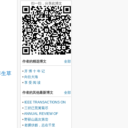
扫一扫，分享此博文
作者的精选博文
全部
•
开 博 十 年 记
多年生草
•
向往大海
•
享 受 阅 读
作者的其他最新博文
全部
•
IEEE TRANSACTIONS ON
FUZZY SYSTEMS 发文概况
•
三径已荒篱菊尽
•
ANNUAL REVIEW OF
CONTROL ROBOTICS AND
•
野获山蔬次第尝
AUTONOMOUS SYSTEMS 发
•
老骥伏枥，志在千里