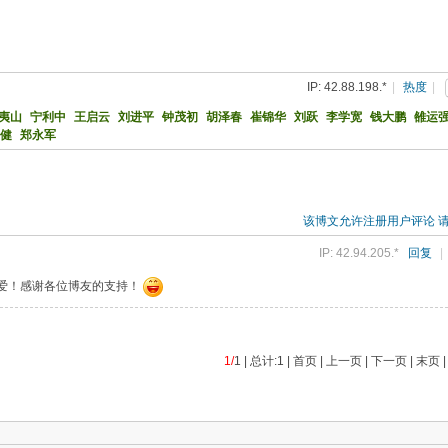
IP: 42.88.198.*
|
热度
|
夷山
宁利中
王启云
刘进平
钟茂初
胡泽春
崔锦华
刘跃
李学宽
钱大鹏
雒运
健
郑永军
该博文允许注册用户评论 
IP: 42.94.205.*
回复
|
爱！感谢各位博友的支持！
1/
1 | 总计:1 | 首页 | 上一页 | 下一页 | 末页 