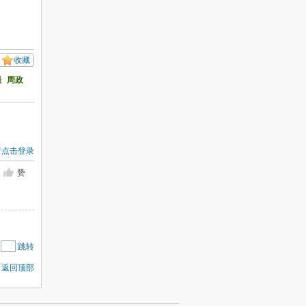
收藏
强
周政
请点击登录
赞
|
跳转
返回顶部