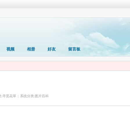
视频
相册
好友
留言板
:
寻觅花草
|
系统分类:
图片百科