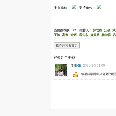
主办单位：
支持单位：
当前推荐数：
22
推荐人：
郭战胜
汪强
武
王涛
高宏
钟炳
冯兆东
范振英
杨学祥
吕
推荐到博客首页
评论 (
1
个评论)
[1]
孙颉
2025-8-5 11:00
感谢科学网编辑老师的厚