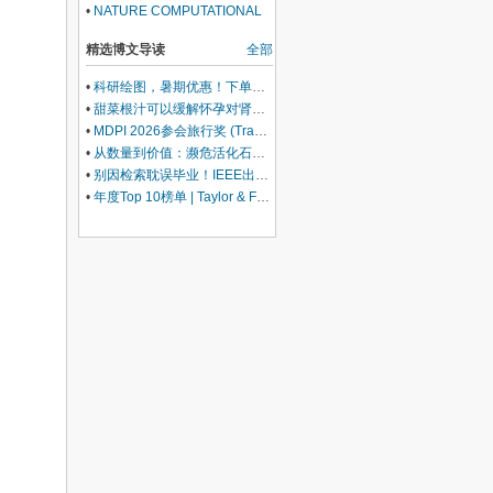
文概
•
NATURE COMPUTATIONAL
SCIENC 发文概况
精选博文导读
全部
•
科研绘图，暑期优惠！下单立减500元
•
甜菜根汁可以缓解怀孕对肾脏的压力
•
MDPI 2026参会旅行奖 (Travel Award) 中国区获奖名单公布！
•
从数量到价值：濒危活化石ELF 理论重塑濒危物种保护优先级
•
别因检索耽误毕业！IEEE出版+EI快检索，8-9月会议合集征稿中
•
年度Top 10榜单 | Taylor & Francis科学与技术领域中国作者最受欢迎的热门文章榜单出炉！