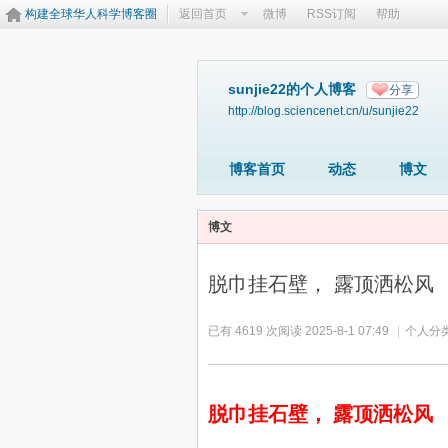
构建全球华人科学博客圈
返回首页
微博
RSS订阅
帮助
sunjie22的个人博客
分享
http://blog.sciencenet.cn/u/sunjie22
博客首页
动态
博文
博文
脱巾挂石壁， 露顶洒松风
已有 4619 次阅读
2025-8-1 07:49
|
个人分类
脱巾挂石壁，
露顶洒松风