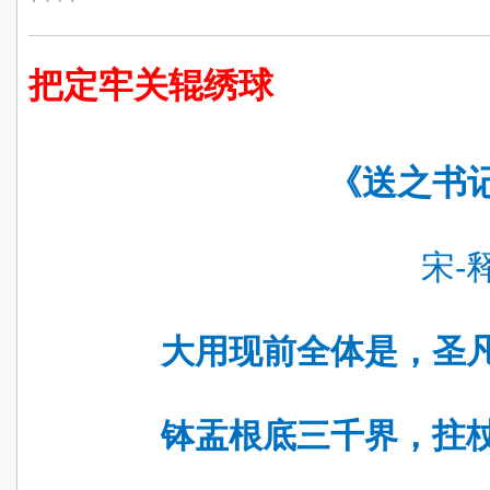
把定牢关辊绣球
《送之书
宋
-
大用现前全体是，圣
钵盂根底三千界，拄