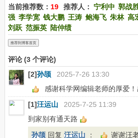
当前推荐数：
19
推荐人：
宁利中
郭战
强
李学宽
钱大鹏
王涛
鲍海飞
朱林
高
刘跃
范振英
陆仲绩
推荐到博客首页
评论 (
3
个评论)
[2]
孙颉
2025-7-26 13:30
感谢科学网编辑老师的厚爱！
[1]
汪运山
2025-7-25 11:39
到家别有通天路
孙颉
回复
汪运山
：
谢谢汪