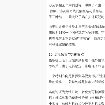
长
涉及弱相互作用的过程（中微子产生、
率
弛豫，涉及磁力线的解纽结与重纽结。
手三叶结——因此轻子场在拓扑跃迁时
由于磁多极拓扑类本身不具备镜像对称
态映射到另一个同样稳定的物理态。宇
构在几何上本身就是"拧着"的，自然
对称性破缺的结果。
10. 定性预言与判别标准
模型提出若干定性判别标准：强外磁场
率相关；由于电荷锁定，带电轻子即使
一个特别方向是将探测器视为"模式过
量的偏移——若味纯粹是抽象内部标签
当前论证为定性讨论。转化为可检验理
标；箍缩构型的稳定性分析（含相对论
小拟设（如轴对称族加受控不对称参数