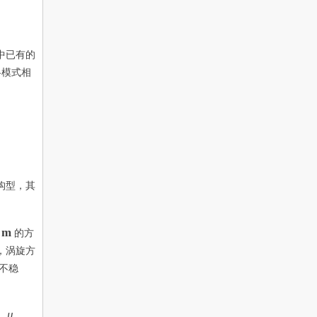
中已有的
各模式相
构型，其
m
m
量
的方
，涡旋方
不稳
μ
μ