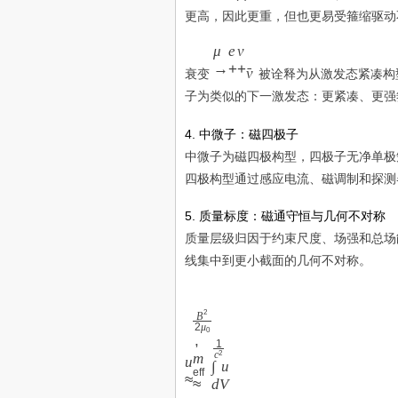
更高，因此更重，但也更易受箍缩驱动
μ
μ
e
ν
→
→
+
+
ν
ˉ
衰变
被诠释为从激发态紧凑构
e
子为类似的下一激发态：更紧凑、更强
+
ν
4. 中微子：磁四极子
+
中微子为磁四极构型，四极子无净单极
ν
ˉ
四极构型通过感应电流、磁调制和探测
5. 质量标度：磁通守恒与几何不对称
质量层级归因于约束尺度、场强和总场能量
线集中到更小截面的几何不对称。
u
≈
2
B
2
μ
B
0
,
1
2
2
c
m
u
∫
u
2
eff
≈
≈
d
V
μ