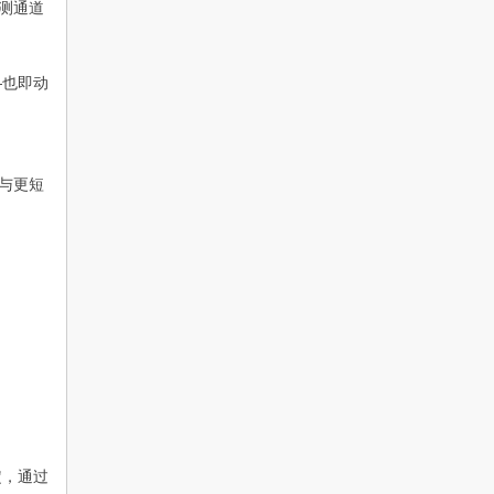
测通道
—也即动
与更短
定，通过