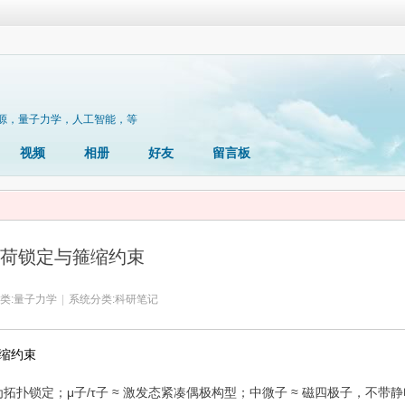
源，量子力学，人工智能，等
视频
相册
好友
留言板
荷锁定与箍缩约束
类:
量子力学
|
系统分类:
科研笔记
缩约束
为拓扑锁定；μ子/τ子 ≈ 激发态紧凑偶极构型；中微子 ≈ 磁四极子，不带