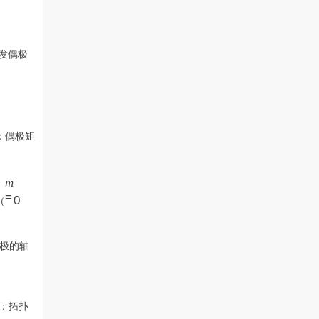
发偶极
：偶极矩
m
m
=
=
0
（
0
极的轴
：拓扑