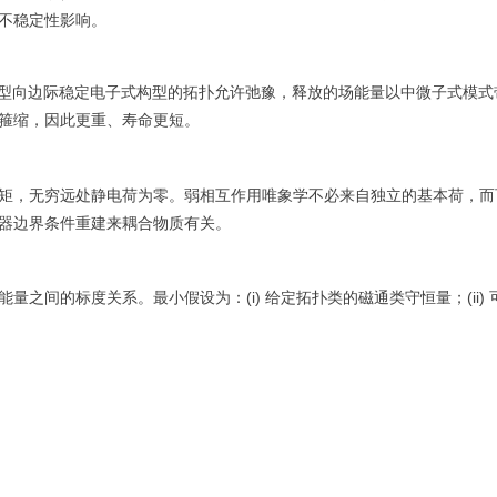
不稳定性影响。
型向边际稳定电子式构型的拓扑允许弛豫，释放的场能量以中微子式模式
箍缩，因此更重、寿命更短。
矩，无穷远处静电荷为零。弱相互作用唯象学不必来自独立的基本荷，而
器边界条件重建来耦合物质有关。
之间的标度关系。最小假设为：(i) 给定拓扑类的磁通类守恒量；(ii) 