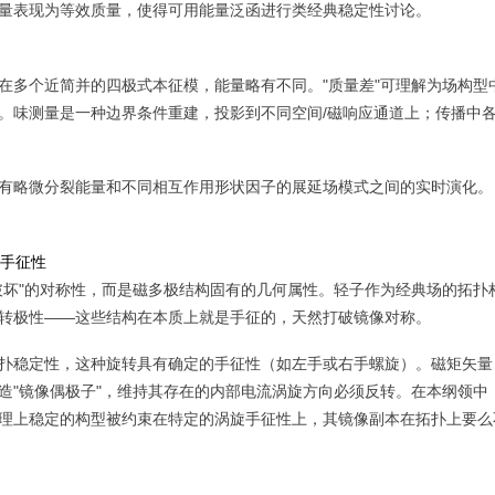
量表现为等效质量，使得可用能量泛函进行类经典稳定性讨论。
在多个近简并的四极式本征模，能量略有不同。"质量差"可理解为场构型
。味测量是一种边界条件重建，投影到不同空间/磁响应通道上；传播中
有略微分裂能量和不同相互作用形状因子的展延场模式之间的实时演化。
在手征性
破坏"的对称性，而是磁多极结构固有的几何属性。轻子作为经典场的拓扑
转极性——这些结构在本质上就是手征的，天然打破镜像对称。
扑稳定性，这种旋转具有确定的手征性（如左手或右手螺旋）。磁矩矢
造"镜像偶极子"，维持其存在的内部电流涡旋方向必须反转。在本纲领中
理上稳定的构型被约束在特定的涡旋手征性上，其镜像副本在拓扑上要么