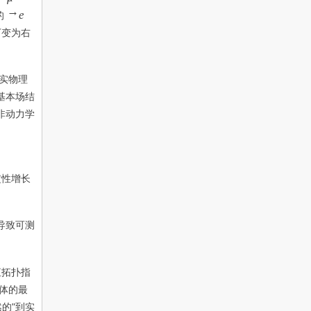
→
→
e
的
e
下变为右
实物理
基本场结
非动力学
定性增长
导致可测
恒拓扑指
体的最
的"到实