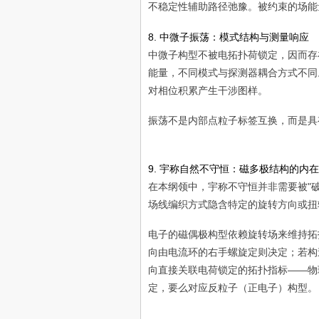
不稳定性辅助路径弛豫。被约束的场能
B
⇒
8. 中微子振荡：模式结构与测量响应
更
中微子构型不被电拓扑荷锁定，因而存
紧
能量，不同模式与探测器耦合方式不同
箍
缩
对相位积累产生干涉图样。
⇒
更
振荡不是内部点粒子标签互换，而是具
大
梯
度
9. 宇称自然不守恒：磁多极结构的内
/
在本纲领中，宇称不守恒并非需要被"
曲
率
场线编织方式隐含特定的旋转方向或扭
⇒
更
电子的磁偶极构型依赖旋转场来维持拓
快
向由电流环的右手螺旋定则决定；若构
不
向直接关联电荷锁定的拓扑指标——物
稳
定
定，要么对应反粒子（正电子）构型。
性
增