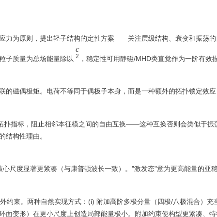
应力为原则，提出轻子结构的定性方案——关注层级结构、衰变和振荡的
c
c
2
2
：粒子质量为总场能量除以
，稳定性可用静磁/MHD类直觉作为一阶有效
联的磁偶极矩。电荷不等同于偶极子本身，而是一种额外的拓扑锁定效应
的拓扑指标，阻止相邻本征模之间的自由互换——这种互换否则会类似于振
的结构性理由。
核心尺度显著更紧凑（与康普顿波长一致）。"激发态"意为更高能量的亚
外约束。两种自然实现方式：(i) 附加高阶多极分量（四极/八极混合）充
/扭转/环面变形）在更小尺度上创造局部能量极小。附加约束使构型更紧凑、