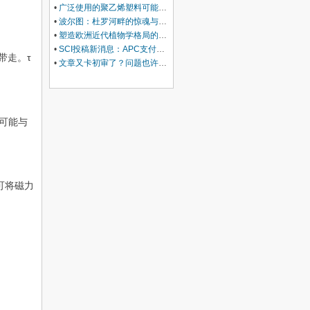
•
广泛使用的聚乙烯塑料可能会损害你的肝脏
•
波尔图：杜罗河畔的惊魂与治愈
•
塑造欧洲近代植物学格局的马德里皇家植物园里程碑式园长
•
SCI投稿新消息：APC支付服务再升级！
带走。τ
•
文章又卡初审了？问题也许在Cover Letter上，这份写作指南+模板拿好！
可能与
可将磁力