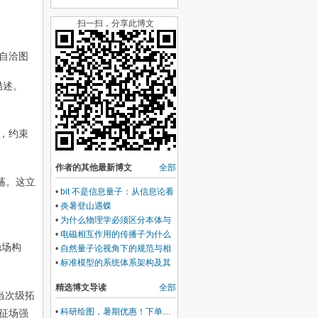
扫一扫，分享此博文
自洽图
描述。
，约束
作者的其他最新博文
全部
荡。这立
•
bit 不是信息量子：从信息论看
量子化与本体的关系
•
炎暑登山遇蝶
•
为什么物理学必须区分本体与
描述
•
电磁相互作用的传播子为什么
稳场构
表现为光子
•
自然量子论视角下的规范与相
互作用
•
标准模型的系统体系架构及其
工具论本色
精选博文导读
全部
当次级拓
•
科研绘图，暑期优惠！下单立减500元
特征场强