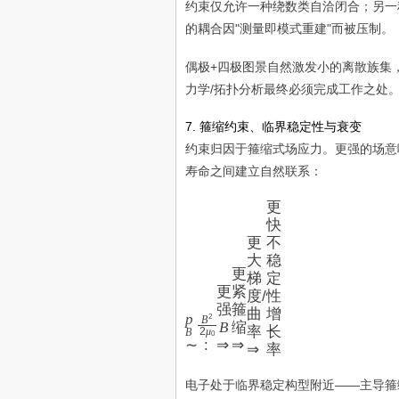
约束仅允许一种绕数类自洽闭合；另一
的耦合因"测量即模式重建"而被压制。
偶极+四极图景自然激发小的离散族集
力学/拓扑分析最终必须完成工作之处
7. 箍缩约束、临界稳定性与衰变
约束归因于箍缩式场应力。更强的场意
寿命之间建立自然联系：
p
更
B
快
∼
更
不
B
大
稳
更
2
梯
定
更
紧
2
度
/
性
强
箍
μ
曲
增
p
2
B
B
缩
0
率
长
2
μ
B
0
∼
:
⇒
⇒
:
⇒
率
更
强
电子处于临界稳定构型附近——主导箍