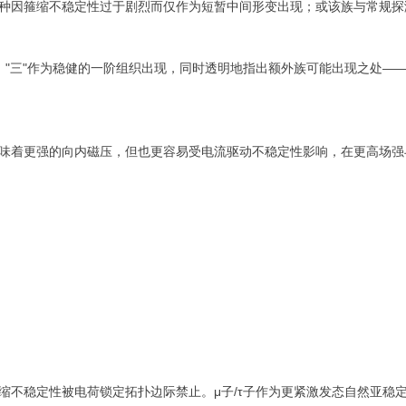
∣
∣
种因箍缩不稳定性过于剧烈而仅作为短暂中间形变出现；或该族与常规探
=
=
1
2
，"三"作为稳健的一阶组织出现，同时透明地指出额外族可能出现之处—
。
味着更强的向内磁压，但也更容易受电流驱动不稳定性影响，在更高场强
缩不稳定性被电荷锁定拓扑边际禁止。μ子/τ子作为更紧激发态自然亚稳