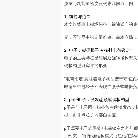
质量与场能量密度及约束几何成比例。
1. 前提与范围
本文以经典电磁场拓扑加箍缩式自约束
景，不过早主张定量准确。基本立场
2. 电子：磁偶极子 + 拓扑电荷锁定
电子的主要特征是与展延旋转场构型关
偶极构型可容许的形变。
"电荷锁定"意味着电子构型携带守恒
即给出带电轻子不表现中微子式味振荡
3. μ子和τ子：激发态紧凑偶极构型
μ子是与电子同一拓扑族中的激发态，
型，而非点粒子内部自由度。
μ子需要电子式偶极+电荷锁定之外的额
扑约束；(ii) 附加结构模式（纽结