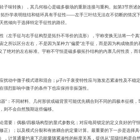
轻子味转换），其几何核心是磁多极场的重新连接与重构。如第3节所述
拓扑学表明纽结和链环具有手征性——左手三叶结无法在不切断的情况
天然倾向于选择特定手征性的路径。
性（左手征与右手征构型是拓扑不等价的流形），宇称变换无法将一个真
宙之所以区分左右，不是因为某种力"偏爱"左手征，而是因为构成物质的
定义了绝对的左右标准。宇称不守恒是磁多极拓扑结构的内禀几何性质，而
应扰动中微子模式谱和混合；μ子/τ子衰变特性应与激发态紧凑性及不稳
在强烈影响中微子的条件下也应保持非振荡性。
滤器"：不同材料、几何形状或磁背景可能优先耦合到不同的四极本征模，
，则不会自然预期这些偏移。
论需要：偶极/四极场构型的显式参数化；对应电荷锁定的定义良好的守
修正）；以及模式分裂和有效耦合的定量计算。最重要的下一步是选择具
），计算通量约束下总能量随紧凑性的标度关系，提供从"层级结构是自然