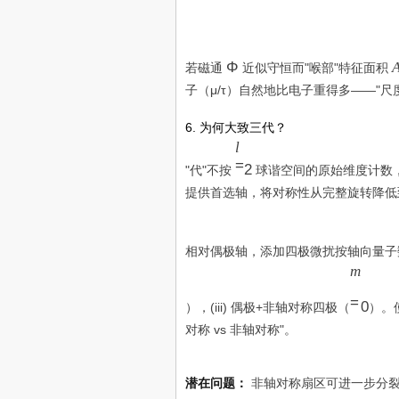
0
Φ
,
m
e
Φ
若磁通
近似守恒而"喉部"特征面积
f
子（μ/τ）自然地比电子重得多——"
f
≈
6. 为何大致三代？
1
c
l
l
2
=
=
2
"代"不按
球谐空间的原始维度计数
∫
2
提供首选轴，将对称性从完整旋转降低
u
d
相对偶极轴，添加四极微扰按轴向量
V
m
m
≠
=
0
0
），(iii) 偶极+非轴对称四极（
）。
对称 vs 非轴对称"。
潜在问题：
非轴对称扇区可进一步分