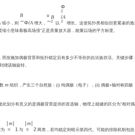
A
B
u
Φ
Φ
2
∼
∼
2
B
u
B
/
A
Φ
B
/
∼
∼
2
2
A
Φ/
A
缩小，则
增大，
以
增长。这使拓扑类相似但更紧凑的激
/
2
A
尺度缩小意味着极高场强"正是质量放大器，能量以场的平方标度。
A
2
，而按施加偶极背景和拓扑锁定后有多少不等价的自洽族存活。关键步骤
到绕该轴旋转。
m
m
子数
组织，产生三个自然族：(i) 纯偶极（电子），(ii) 偶极+轴对称四极
使此划分有意义的是偶极背景提供的首选轴，物理上稳健的区分为"相对偶
∣
∣
m
∣
∣
∣
m
∣
m
=
1
m
=
2
裂为
与
两类，若均稳定则暗示第四代。可能的排除机制包括