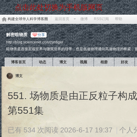
点击此处切换为手机版网页
构建全球华人科学博客圈
返回首页
微博
RSS订阅
帮助
解密暗物质
分享
http://blog.sciencenet.cn/u/zyntiger
暗物质是连接宏观世界与微观世界的纽带，也是低速物理通向高速物理的桥梁，
博客首页
动态
博文
视频
相册
好友
博文
551. 场物质是由正反粒子构
第551集
已有 534 次阅读
2026-6-17 19:37
|
个人