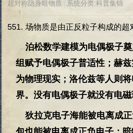
超对称隐身暗物质
|
系统分类:
科普集锦
551.
场物质是由正反粒子构成的超对
泊松数学建模为电偶极子奠
组赋予电偶极子普适性；赫兹
为物理现实；洛伦兹等人则将
界。没有电偶极子就没有电磁
狄拉克电子海能被电离成正
包也能被电离成正负电子；暗