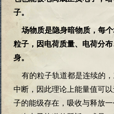
子。
场物质是隐身暗物质，每个
粒子，因电荷质量、电荷分布
身。
有的粒子轨道都是连续的，
中断，因此理论上能量值可以
子的能级存在，吸收与释放一