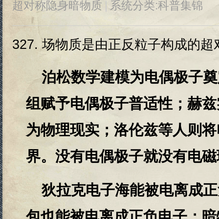
超对称隐身暗物质
|
系统分类:
科普集锦
327.
场物质是由正反粒子构成的超对
泊松数学建模为电偶极子奠
组赋予电偶极子普适性；赫兹
为物理现实；洛伦兹等人则将
界。没有电偶极子就没有电磁
狄拉克电子海能被电离成正
包也能被电离成正负电子；暗