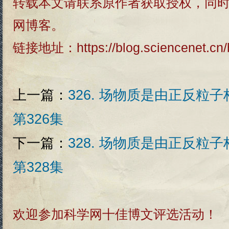
转载本文请联系原作者获取授权，同
网博客。
链接地址：
https://blog.sciencenet.c
上一篇：
326. 场物质是由正反粒
第326集
下一篇：
328. 场物质是由正反粒
第328集
欢迎参加科学网十佳博文评选活动！