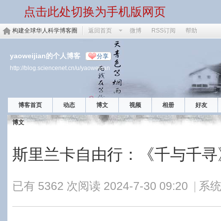
点击此处切换为手机版网页
构建全球华人科学博客圈
返回首页
微博
RSS订阅
帮助
yaoweijian的个人博客
分享
http://blog.sciencenet.cn/u/yaoweijian
博客首页
动态
博文
视频
相册
好友
博文
斯里兰卡自由行：《千与千寻
已有 5362 次阅读
2024-7-30 09:20
|
系统