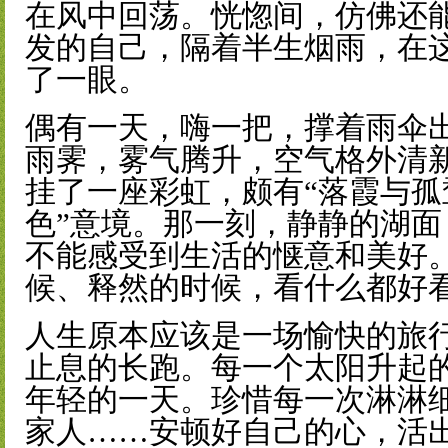
在风中回荡。恍惚间，仿佛还
发的自己，隔着半生烟雨，在
了一眼。
偶有一天，嗨一把，撑着雨伞
雨霁，雾气腾升，空气格外清
挂了一座彩虹，颇有“落霞与
色”意境。那一刻，静静的湖
不能感受到生活的惬意和美好
候、释然的时候，看什么都好
人生原本应该是一场愉快的旅
止息的长跑。每一个太阳升起
年轻的一天。珍惜每一次淋淋
家人……安顿好自己的心，活