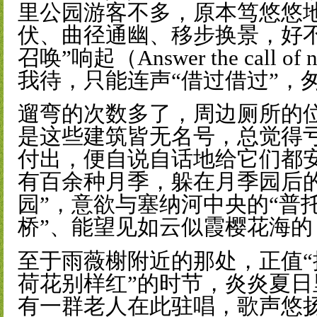
里公园游客不多，原本笃悠悠
伏、曲径通幽、移步换景，好
召唤”响起（Answer the call 
我待，只能连声“借过借过”，
遛弯的次数多了，周边厕所的
是这些建筑皆无名号，总觉得
付出，便自说自话地给它们都
有百余种月季，躲在月季园后
园”，意欲与塞纳河中央的“普
桥”、能望见如云似霞樱花海的
至于雨薇榭附近的那处，正值
荷花别样红”的时节，炎炎夏
有一群老人在此驻唱，歌声悠