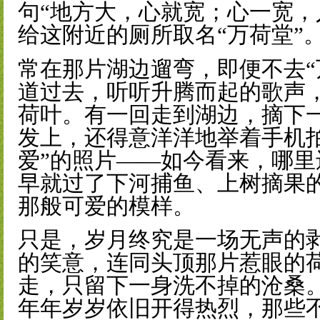
句“地方大，心就宽；心一宽，
给这附近的厕所取名“万荷堂”
常在那片湖边遛弯，即便不去“
道过去，听听升腾而起的歌声
荷叶。有一回走到湖边，摘下
发上，还得意洋洋地举着手机
爱”的照片——如今看来，哪
早就过了下河捕鱼、上树摘果
那般可爱的模样。
只是，岁月终究是一场无声的
的笑意，连同头顶那片惹眼的
走，只留下一身洗不掉的沧桑
年年岁岁依旧开得热烈，那些