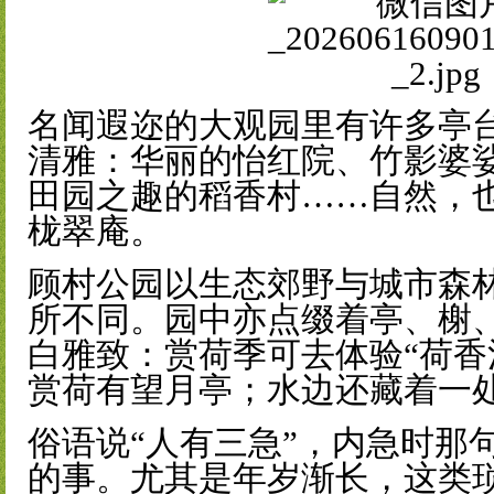
名闻遐迩的大观园里有许多亭
清雅：华丽的怡红院、竹影婆
田园之趣的稻香村……自然，
栊翠庵。
顾村公园以生态郊野与城市森
所不同。园中亦点缀着亭、榭
白雅致：赏荷季可去体验“荷香
赏荷有望月亭；水边还藏着一
俗语说“人有三急”，内急时那
的事。尤其是年岁渐长，这类