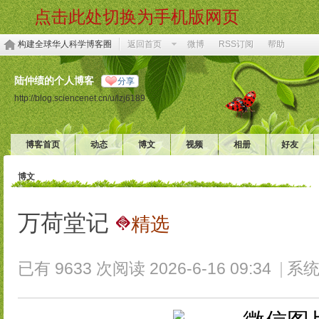
点击此处切换为手机版网页
构建全球华人科学博客圈
返回首页
微博
RSS订阅
帮助
陆仲绩的个人博客
分享
http://blog.sciencenet.cn/u/lzj6189
博客首页
动态
博文
视频
相册
好友
博文
万荷堂记
精选
已有 9633 次阅读
2026-6-16 09:34
|
系统