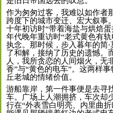
是旧日帝国远去的叹息。
作为匆匆过客，我难以如作者
跨度下的城市变迁、宏大叙事
十年初访时“带着海盐与烘焙蛋
年代晚年重访时“老式黄色有轨
执念。那时候，步入暮年的简·
了和解，接纳了历史的遗憾。
人，我所贪恋的人间烟火，无非
香”与“黄色的电车”。这两样
丘老城的情绪价值。
游船靠岸，第一件事便是去寻找
车。广场上人潮拥挤，车次却
行在“外表雪白明亮、内里曲折