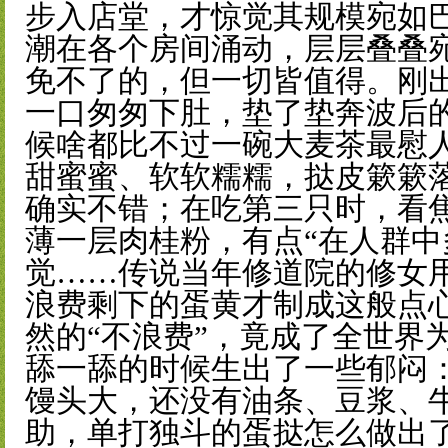
步入店堂，才惊觉其规模宛如巴
潮在各个房间涌动，层层叠叠
免不了的，但一切皆值得。刚
一口匆匆下肚，垫了垫奔波后
候啥都比不过一碗大麦茶最慰
甜蜜蜜、软软糯糯，挞皮簌簌
确实不错；在吃第三只时，看
薄一层肉桂粉，有点“在人群中
觉……传说当年修道院的修女
浪费剩下的蛋黄才制成这般点
然的“不浪费”，竟成了全世界
舔一舔的时候生出了一些郁闷
馒头大，还没有油条、豆浆、
助，单打独斗的蛋挞怎么做出