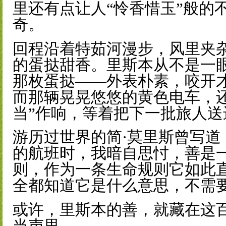
里还有点让人“怜香惜玉”般的
奇。
回程沿着特茹河漫步，风里夹
的蛋挞甜香。里斯本从不是一
那枚蛋挞——外表朴素，咬开
而那辆晃晃悠悠的黄色电车，
当”作响，等着把下一批旅人送
游历过世界的简·莫里斯曾写道
的航班时，我暗自思忖，善是
则，作为一条生命规则它如此
全都知道它是什么意思，不需
或许，里斯本的善，就藏在这
当声里。