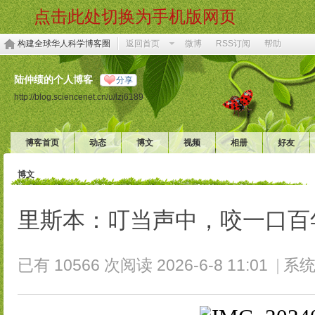
点击此处切换为手机版网页
构建全球华人科学博客圈
返回首页
微博
RSS订阅
帮助
陆仲绩的个人博客
分享
http://blog.sciencenet.cn/u/lzj6189
博客首页
动态
博文
视频
相册
好友
博文
里斯本：叮当声中，咬一口
已有 10566 次阅读
2026-6-8 11:01
|
系统