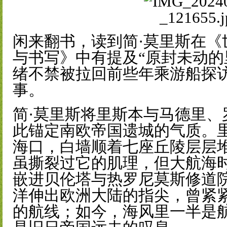
闲来翻书，读到简·莫里斯在《
与书写》中有提及“原封未动的
绪不禁被拉回前些年乘游船探
事。
简·莫里斯将里斯本与马德里、
此锚定南欧帝国遗城的气质。
海口，白墙顺着七座丘陵层层堆
虽撕裂过它的肌理，但大航海
嵌进贝伦塔与热罗尼莫斯修道
洋伸出欧洲大陆的指尖，曾紧
的航线；如今，海风里一半是