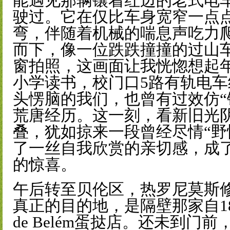
能遇见那辆镶着红边的老式电车
驶过。它在仅比车身宽窄一点
弯，伴随着机械的喘息声吃力
而下，像一位跌跌撞撞的过山
窗拍照，这画面让我恍惚想起
小学读书，校门口5路有轨电
头愣脑的我们，也曾有过效仿“
荒唐经历。这一刻，看新旧光
叠，犹如掠来一段曾经尽情“野
了一丝自我欣赏的亲切感，成
的惊喜。
午后转至贝伦区，热罗尼莫斯
真正的目的地，是隔壁那家自1837
de Belém蛋挞店。还未到门