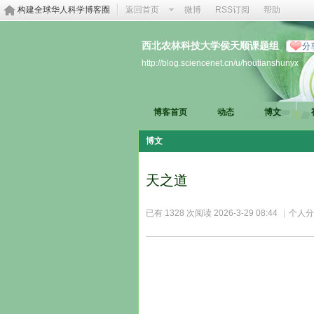
构建全球华人科学博客圈
返回首页
微博
RSS订阅
帮助
西北农林科技大学侯天顺课题组
分
http://blog.sciencenet.cn/u/houtianshunyx
博客首页
动态
博文
博文
天之道
已有 1328 次阅读
2026-3-29 08:44
|
个人分