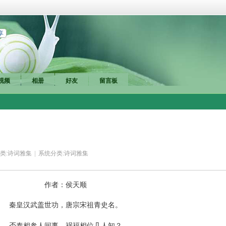
享
视频
相册
好友
留言板
类:
诗词雅集
|
系统分类:
诗词雅集
作者：侯天顺
秦皇汉武盖世功，唐宗宋祖青史名。
否泰相参人间事，祸福相位几人知？