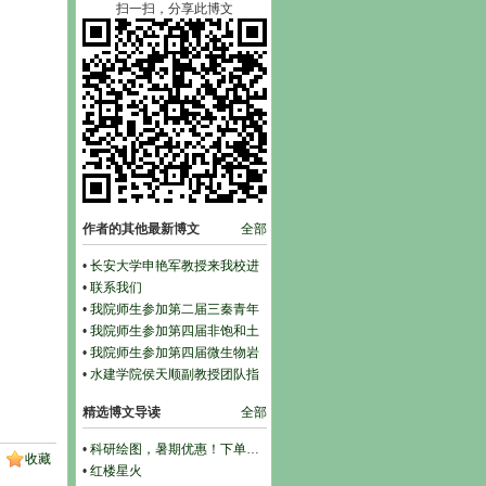
扫一扫，分享此博文
作者的其他最新博文
全部
•
长安大学申艳军教授来我校进
行访问交流
•
联系我们
•
我院师生参加第二届三秦青年
岩土论坛
•
我院师生参加第四届非饱和土
与特殊土力学及工程学术研讨会
•
我院师生参加第四届微生物岩
土与材料工程学术会议
•
水建学院侯天顺副教授团队指
导本科生刘涛在国际重要期刊发
精选博文导读
全部
表论文
•
科研绘图，暑期优惠！下单立减500元
收藏
•
红楼星火