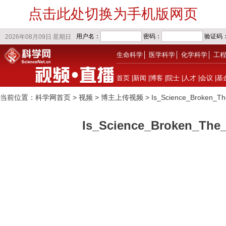
点击此处切换为手机版网页
生命科学
│
医学科学
│
化学科学
│
工
首页
|
新闻
|
博客
|
院士
|
人才
|
会议
|
基
当前位置：
科学网首页
>
视频
> 博主上传视频
> Is_Science_Broken_Th
Is_Science_Broken_The_