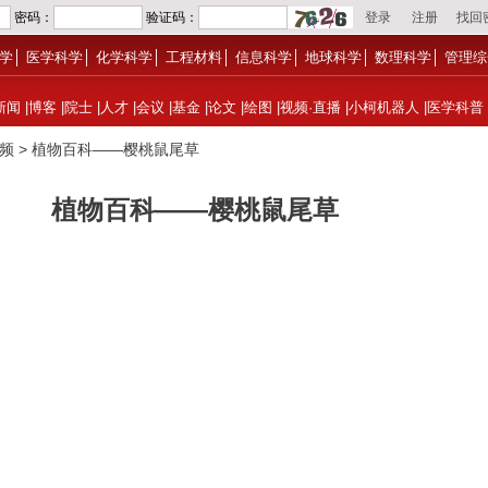
学
│
医学科学
│
化学科学
│
工程材料
│
信息科学
│
地球科学
│
数理科学
│
管理综
新闻
|
博客
|
院士
|
人才
|
会议
|
基金
|
论文
|
绘图
|
视频·直播
|
小柯机器人
|
医学科普
视频
> 植物百科——樱桃鼠尾草
植物百科——樱桃鼠尾草