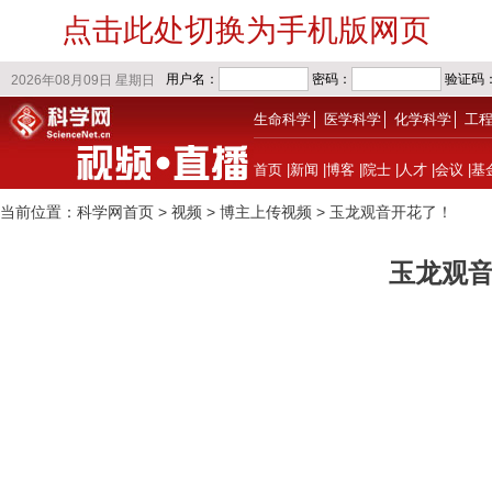
点击此处切换为手机版网页
生命科学
│
医学科学
│
化学科学
│
工
首页
|
新闻
|
博客
|
院士
|
人才
|
会议
|
基
当前位置：
科学网首页
>
视频
> 博主上传视频
> 玉龙观音开花了！
玉龙观