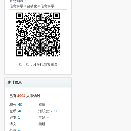
研究领域：
信息科学->自动化->信息科学
扫一扫，分享此博客主页
统计信息
已有
4994
人来访过
积分:
40
威望:
--
金币:
40
活跃度:
700
好友:
1
主题:
--
博文:
--
相册:
--
分享:
--