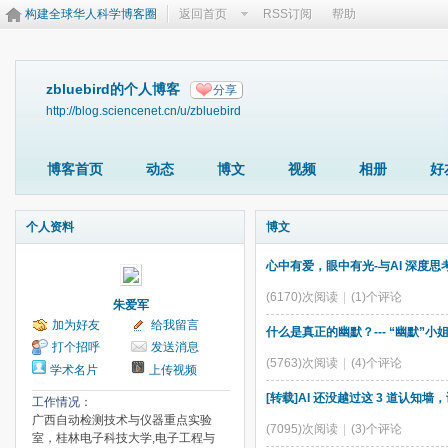
构建全球华人科学博客圈
返回首页
RSS订阅
帮助
zbluebird的个人博客
分享
http://blog.sciencenet.cn/u/zbluebird
博客首页
动态
博文
视频
相册
好
个人资料
博文
心中有爱，眼中有光-与AI 深度思
(6170)次阅读
|
(1)个评论
朱爱军
加为好友
给我留言
什么是真正的幽默？--- “幽默”小
打个招呼
发送消息
(5763)次阅读
|
(4)个评论
学术名片
上传视频
[转载]AI 还没越过这 3 道认知
工作情况：
广西自动检测技术与仪器重点实验
(7095)次阅读
|
(3)个评论
室，桂林电子科技大学,电子工程与