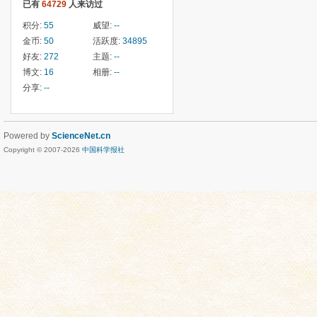
已有
64729
人来访过
积分:
55
威望:
--
金币:
50
活跃度:
34895
好友:
272
主题:
--
博文:
16
相册:
--
分享:
--
Powered by
ScienceNet.cn
Copyright © 2007-
2026
中国科学报社