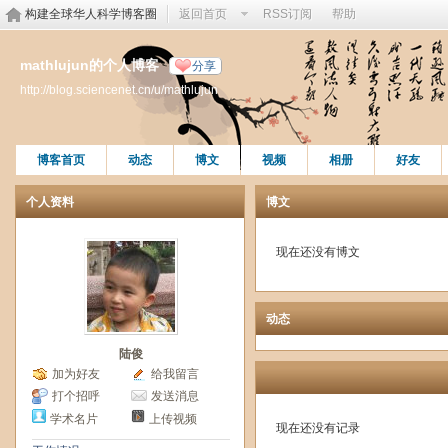
构建全球华人科学博客圈
返回首页
RSS订阅
帮助
mathlujun的个人博客
分享
http://blog.sciencenet.cn/u/mathlujun
博客首页
动态
博文
视频
相册
好友
个人资料
博文
现在还没有博文
动态
陆俊
加为好友
给我留言
打个招呼
发送消息
学术名片
上传视频
现在还没有记录