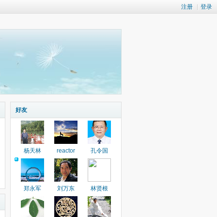
注册
|
登录
好友
杨天林
reactor
孔令国
郑永军
刘万东
林贤根