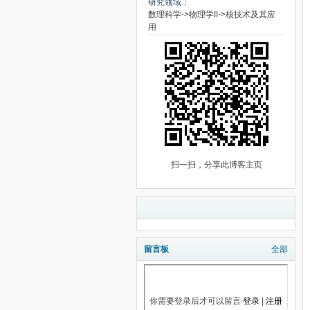
研究领域：
数理科学->物理学II->核技术及其应
用
扫一扫，分享此博客主页
留言板
全部
你需要登录后才可以留言
登录
|
注册