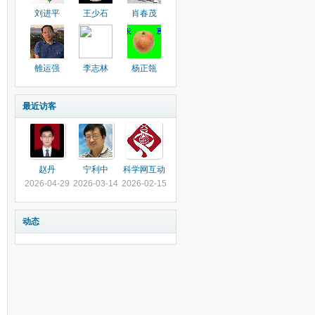
刘进平
王少石
肖春茂
雒运强
李志林
杨正瓴
最近访客
赵丹
宁利中
科学网互动
2026-04-29
2026-03-14
2026-02-15
动态