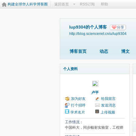
构建全球华人科学博客圈
返回首页
RSS订阅
帮助
lup9304的个人博客
分享
http://blog.sciencenet.cn/u/lup9304
博客首页
动态
博文
个人资料
卢平
加为好友
给我留言
打个招呼
发送消息
学术名片
上传视频
工作情况：
中国科大，同步幅射实验室，工程师