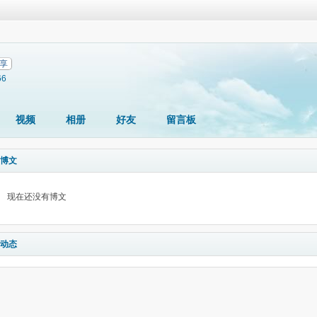
享
66
视频
相册
好友
留言板
博文
现在还没有博文
动态