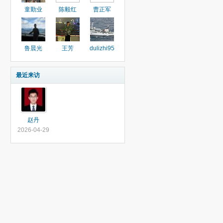
童勤业
陈毅红
曹正军
鲁晨光
王芳
dulizhi95
最近来访
赵丹
2026-04-29