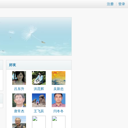
注册
|
登录
好友
吕东升
洪昆辉
吴新忠
唐常杰
王飞跃
闫冬冬