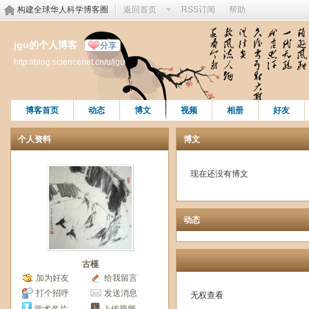
构建全球华人科学博客圈
返回首页
RSS订阅
帮助
jgu的个人博客
分享
http://blog.sciencenet.cn/u/jgu
博客首页
动态
博文
视频
相册
好友
个人资料
博文
现在还没有博文
动态
古槿
加为好友
给我留言
打个招呼
发送消息
无权查看