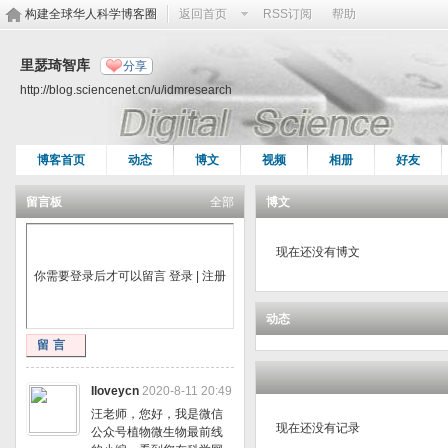
构建全球华人科学博客圈
返回首页
RSS订阅
帮助
里瑟琦智库
分享
http://blog.sciencenet.cn/u/idmresearch
博客首页
动态
博文
视频
相册
好友
留言板
全部
博文
现在还没有博文
你需要登录后才可以留言
登录
|
注册
动态
留言
Iloveycn
2020-8-11 20:49
汪老师，您好，我是微信
现在还没有记录
公众号植物微生物最前线