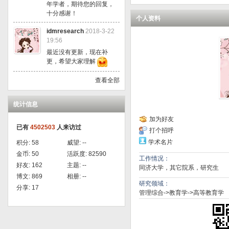
年学者，期待您的回复，
十分感谢！
个人资料
idmresearch
2018-3-22
19:56
最近没有更新，现在补
更，希望大家理解
查看全部
统计信息
加为好友
已有
4502503
人来访过
打个招呼
学术名片
积分:
58
威望:
--
金币:
50
活跃度:
82590
工作情况：
好友:
162
主题:
--
同济大学，其它院系，研究生
博文:
869
相册:
--
研究领域：
分享:
17
管理综合->教育学->高等教育学