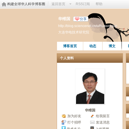
构建全球华人科学博客圈
返回首页
RSS订阅
帮助
华维国
分享
http://blog.sciencenet.cn/u/huaweiguo
大连华电技术研究院
博客首页
动态
博文
个人资料
华维国
加为好友
给我留言
打个招呼
发送消息