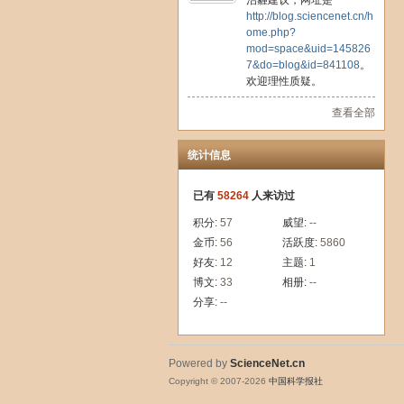
治霾建议，网址是
http://blog.sciencenet.cn/h
ome.php?
mod=space&uid=145826
7&do=blog&id=841108
。
欢迎理性质疑。
查看全部
统计信息
已有
58264
人来访过
积分:
57
威望:
--
金币:
56
活跃度:
5860
好友:
12
主题:
1
博文:
33
相册:
--
分享:
--
Powered by
ScienceNet.cn
Copyright © 2007-
2026
中国科学报社