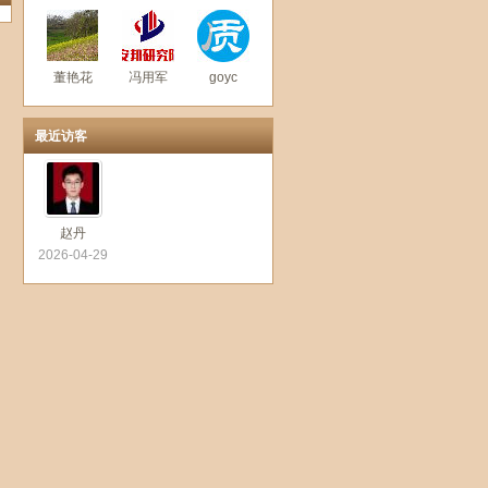
董艳花
冯用军
goyc
最近访客
赵丹
2026-04-29