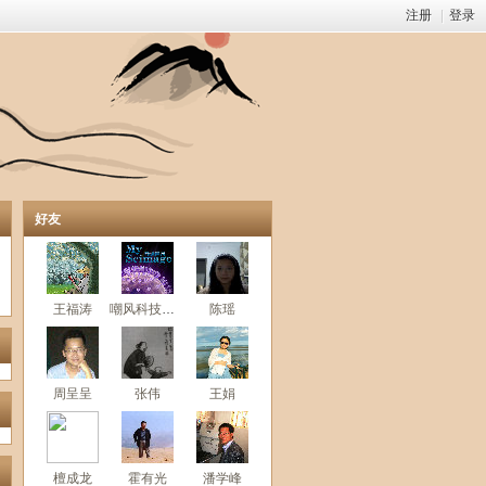
注册
|
登录
好友
王福涛
嘲风科技动漫
陈瑶
周呈呈
张伟
王娟
檀成龙
霍有光
潘学峰