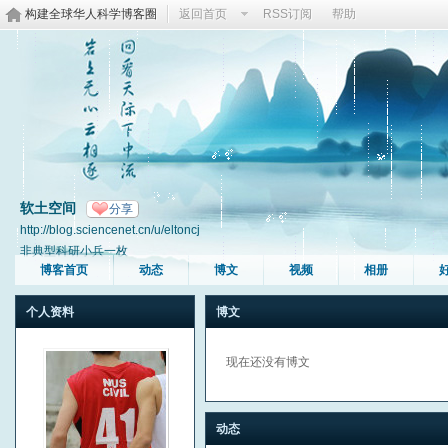
构建全球华人科学博客圈
返回首页
RSS订阅
帮助
软土空间
分享
http://blog.sciencenet.cn/u/eltoncj
非典型科研小兵一枚
博客首页
动态
博文
视频
相册
个人资料
博文
现在还没有博文
动态