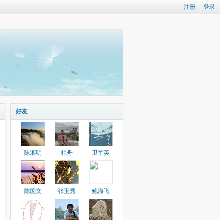
注册
|
登录
好友
陈湘明
柏舟
卫军英
陈国文
张玉秀
鲍海飞