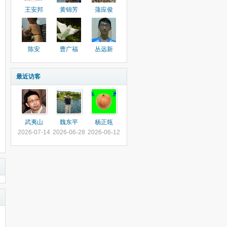
王安邦
黄锦芳
蒲应俊
陈安
曹广福
丛远新
最近访客
武夷山
魏东平
杨正瓴
2026-07-14
2026-06-28
2026-06-12