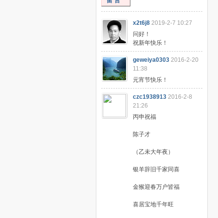
留言
x2t6j8
2019-2-7 10:27
问好！
祝新年快乐！
geweiya0303
2016-2-20
11:38
元宵节快乐！
czc1938913
2016-2-8
21:26
丙申祝福
陈子才
（乙未大年夜）
银羊辞旧千家同喜
金猴迎春万户皆福
喜居宝地千年旺