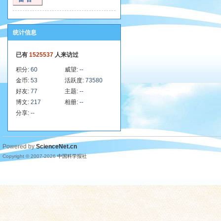
统计信息
已有
1525537
人来访过
积分:
60
威望:
--
金币:
53
活跃度:
73580
好友:
77
主题:
--
博文:
217
相册:
--
分享:
--
Powered by
ScienceNet.cn
Copyright © 2007-
2026
中国科学报社