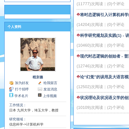
(11777)次阅读
|
(0)个评论
将时态逻辑引入计算机科学的
(14204)次阅读
|
(0)个评论
个人资料
科学研究规划及实践(1) - 
(10460)次阅读
|
(0)个评论
现代时态逻辑的创始者 - 
(12746)次阅读
|
(2)个评论
论“幻觉”的误用及大语言
程京德
加为好友
给我留言
(12502)次阅读
|
(3)个评论
打个招呼
发送消息
学术名片
上传视频
状况理论及状况语义学的创始
工作情况：
(10109)次阅读
|
(2)个评论
日本 九州大学，埼玉大学，教授
研究领域：
信息科学->计算机科学