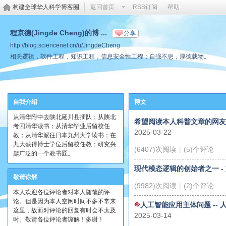
构建全球华人科学博客圈
返回首页
RSS订阅
帮助
程京德(Jingde Cheng)的博 ...
分享
http://blog.sciencenet.cn/u/JingdeCheng
相关逻辑，软件工程，知识工程，信息安全性工程；自强不息，厚德载物。
自我介绍
博文
从清华附中去陕北延川县插队；从陕北
希望阅读本人科普文章的网友
考回清华读书；从清华毕业后留校任
2025-03-22
教；从清华派往日本九州大学读书；在
九大获得博士学位后留校任教；研究兴
(6407)次阅读
|
(5)个评论
趣广泛的一个教书匠。
现代模态逻辑的创始者之一 -
敬请谅解
(9982)次阅读
|
(2)个评论
本人欢迎各位评论者对本人随笔的评
论。但是因为本人空闲时间不多不常来
人工智能应用主体问题 --
这里，故而对评论的回复有时会不太及
2025-03-14
时。敬请各位评论者谅解！多谢！