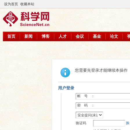
设为首页
收藏本站
首页
新闻
博客
人才
会议
基金
论文
您需要先登录才能继续本操作
用户登录
帐 号 ：
密 码 ：
验证码
换