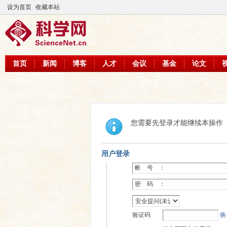
设为首页
收藏本站
首页
新闻
博客
人才
会议
基金
论文
您需要先登录才能继续本操作
用户登录
帐 号 ：
密 码 ：
验证码
换