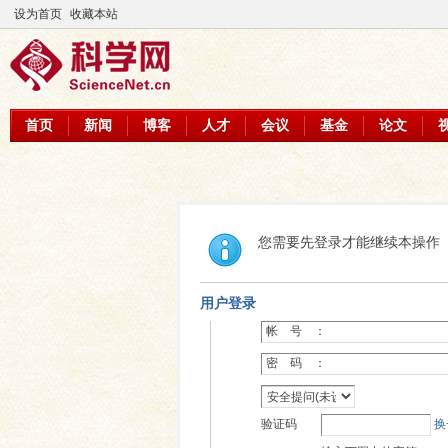
设为首页
收藏本站
首页
新闻
博客
人才
会议
基金
论文
您需要先登录才能继续本操作
用户登录
帐 号 ：
密 码 ：
验证码
换