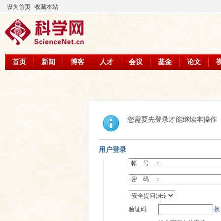
设为首页
收藏本站
首页
新闻
博客
人才
会议
基金
论文
您需要先登录才能继续本操作
用户登录
帐 号 ：
密 码 ：
验证码
换