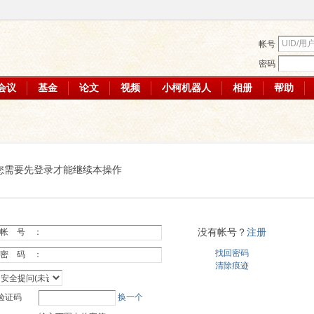
帐号
密码
会议
基金
论文
视频
小柯机器人
相册
帮助
您需要先登录才能继续本操作
没有帐号？
注册
帐 号 ：
找回密码
密 码 ：
清除痕迹
验证码
换一个