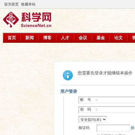
设为首页
收藏本站
首页
新闻
博客
人才
会议
基金
论文
您需要先登录才能继续本操作
用户登录
帐 号 ：
密 码 ：
验证码
换