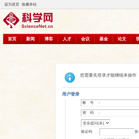
设为首页
收藏本站
首页
新闻
博客
人才
会议
基金
论文
您需要先登录才能继续本操作
用户登录
帐 号 ：
密 码 ：
验证码
换